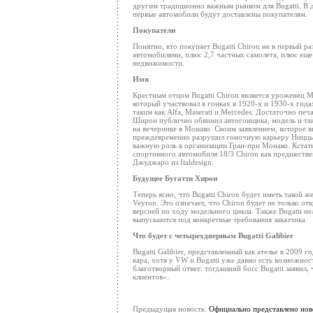
другим традиционно важным рынком для Bugatti. В 
первые автомобили будут доставлены покупателям.
Покупатели
Понятно, кто покупает Bugatti Chiron не в первый ра
автомобилями, плюс 2,7 частных самолета, плюс еще 1
недвижимости.
Имя
Крестным отцом Bugatti Chiron является уроженец 
который участвовал в гонках в 1920-х и 1930-х года
таким как Alfa, Maserati и Mercedes. Достаточно печ
Широн публично обвинил автогонщика, модель и та
на вечеринке в Монако. Своим заявлением, которое 
преждевременно разрушил гоночную карьеру Ниццы.
важную роль в организации Гран-при Монако. Кстати,
спортивного автомобиля 18/3 Chiron как предшеств
Джуджаро из Italdesign.
Будущее Бугатти Хирон
Теперь ясно, что Bugatti Chiron будет иметь такой 
Veyron. Это означает, что Chiron будет не только о
версией по ходу модельного цикла. Также Bugatti не
выпускаются под конкретные требования заказчика.
Что будет с четырехдверным Bugatti Galibier
Bugatti Galibier, представленный как ателье в 2009 г
кара, хотя у VW и Bugatti уже давно есть возможно
благотворный ответ: тогдашний босс Bugatti заявил,
клиентов».
Предыдущая новость:
Официально представлено нов