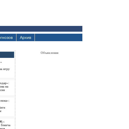
гнозов
Архив
Объявления
о»
на игру
одар»:
ова на
ссии
елона»:
Лиги
е
Ж»:
 Генича
онов