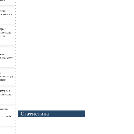
гноз
а матч в
ор»:
рикунова
Л в
вка
а на матч
а
а на игру
скве
лург»:
рикунова
касл»:
тч плей-