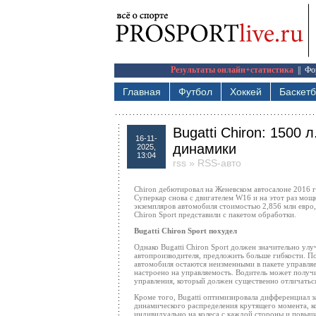
Результаты онлайн+статистика
||
Фо
Главная
Футбол
Хоккей
Баскет
Bugatti Chiron: 1500 
16-11-
динамики
2025,
13:04
rss
»
RSS-авто
Chiron дебютировал на Женевском автосалоне 2016 
Суперкар снова с двигателем W16 и на этот раз мощ
экземпляров автомобиля стоимостью 2,856 млн евро,
Chiron Sport представили с пакетом обработки.
Bugatti Chiron Sport похудел
Однако Bugatti Chiron Sport должен значительно ул
автопроизводителя, предложить больше гибкости. П
автомобиля остаются неизменными в пакете управляе
настроено на управляемость. Водитель может получ
управления, который должен существенно отличатьс
Кроме того, Bugatti оптимизировала дифференциал з
динамического распределения крутящего момента, к
индивидуально на колеса с каждой стороны и повыш