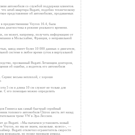
вязи автомобиля со службой поддержки клиентов.
что штаб-квартира Bugatti, подобно техническому
еткое представление об автомобилях, продаваемых
 в предшественнике Veyron 16.4, была
ожна диагностика в режиме реального времени.
ных, он может, например, получить информацию от
компании в Мольсхайме, Франция, о неправильной
етью, завод имеет более 10 000 данных о двигателе,
ьной системе в любое время суток в виртуальной
редство, прозванный Bugatti Летающим доктором,
щения об ошибке, а водитель его автомобиля
 Сервис весьма неплохой, с хорошо
у.
ота 5 см и длина 10 см служит не только для
иле. С его помощью можно определить
ордов Гиннеса как самый быстрый серийный
нник топового автомобиля Chiron шесть лет назад
ытательном треке VW в Эра-Лессиен.
дит до Bugatti. «Мы пытаемся установить новый
е Veyron, но мы не знаем, насколько. колесо», —
хаймер. Bugatti отключил ограничитель скорости
ала возражали, но позже признали рекорд.