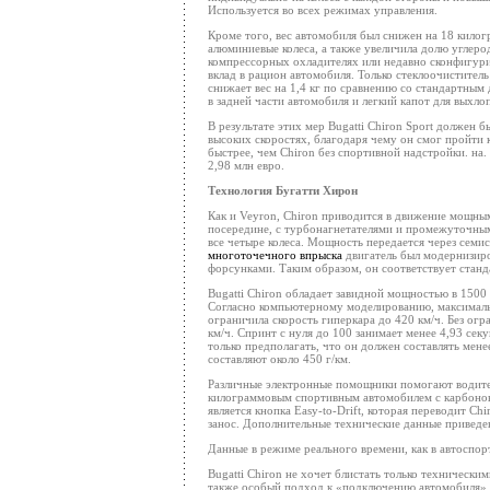
Используется во всех режимах управления.
Кроме того, вес автомобиля был снижен на 18 килог
алюминиевые колеса, а также увеличила долю углерод
компрессорных охладителях или недавно сконфигури
вклад в рацион автомобиля. Только стеклоочистител
снижает вес на 1,4 кг по сравнению со стандартным
в задней части автомобиля и легкий капот для выхло
В результате этих мер Bugatti Chiron Sport должен 
высоких скоростях, благодаря чему он смог пройти 
быстрее, чем Chiron без спортивной надстройки. на.
2,98 млн евро.
Технология Бугатти Хирон
Как и Veyron, Chiron приводится в движение мощн
посередине, с турбонагнетателями и промежуточны
все четыре колеса. Мощность передается через сем
многоточечного впрыска
двигатель был модернизиро
форсунками. Таким образом, он соответствует станд
Bugatti Chiron обладает завидной мощностью в 1500
Согласно компьютерному моделированию, максимальн
ограничила скорость гиперкара до 420 км/ч. Без огр
км/ч. Спринт с нуля до 100 занимает менее 4,93 сек
только предполагать, что он должен составлять мен
составляют около 450 г/км.
Различные электронные помощники помогают водите
килограммовым спортивным автомобилем с карбонов
является кнопка Easy-to-Drift, которая переводит C
занос. Дополнительные технические данные приведе
Данные в режиме реального времени, как в автоспор
Bugatti Chiron не хочет блистать только техническ
также особый подход к «подключению автомобиля».