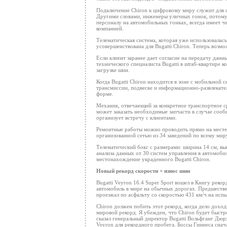
Подключение Chiron к цифровому миру служит для с
Другими словами, инженеры уличных гонок, потому 
персоналу на автомобильных гонках, всегда имеет ч
компанией.
Телематическая система, которая уже использовалась
усовершенствована для Bugatti Chiron. Теперь возм
Если клиент заранее дает согласие на передачу дан
технического специалиста Bugatti в штаб-квартире 
загрузке шин.
Когда Bugatti Chiron находится в зоне с мобильной с
трансмиссии, подвеске и информационно-развлекател
форме.
Механик, отвечающий за конкретное транспортное с
может заказать необходимые запчасти в случае сооб
организует встречу с клиентами.
Ремонтные работы можно проводить прямо на месте.
организованной сетью из 34 заведений по всему мир
Телематический бокс с размерами: ширина 14 см, выс
анализа данных от 30 систем управления в автомоб
местонахождение украденного Bugatti Chiron.
Новый рекорд скорости + износ шин
Bugatti Veyron 16.4 Super Sport вошел в Книгу рек
автомобиль в мире на обычных дорогах. Предшестве
проезжал по асфальту со скоростью 431 км/ч на исп
Chiron должен побить этот рекорд, когда дело дохо
мировой рекорд. Я убежден, что Chiron будет быстре
сказал генеральный директор Bugatti Вольфганг Дюр
Veyron для рекордного пробега. Боссы Гиннеса снач