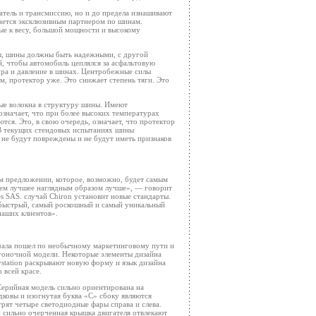
атель и трансмиссию, но и до предела изнашивают
тается эксклюзивным партнером по шинам.
ые к весу, большой мощности и высокому
ны, шины должны быть надежными, с другой
й, чтобы автомобиль цеплялся за асфальтовую
ура и давление в шинах. Центробежные силы
м, протектор уже. Это снижает степень тяги. Это
ные волокна в структуру шины. Имеют
значает, что при более высоких температурах
ются. Это, в свою очередь, означает, что протектор
. В текущих стендовых испытаниях шины
 не будут повреждены и не будут иметь признаков
м предложении, которое, возможно, будет самым
аем лучшее наглядным образом лучше», — говорит
s SAS. случай Chiron установит новые стандарты.
ыстрый, самый роскошный и самый уникальный
наших клиентов».
ала пошел по необычному маркетинговому пути и
 гоночной модели. Некоторые элементы дизайна
aystation раскрывают новую форму и язык дизайна
 всей красе.
. Серийная модель сильно ориентирована на
ковы и изогнутая буква «С» сбоку являются
рят четыре светодиодные фары справа и слева.
 сильно очерченная крышка двигателя отвлекают