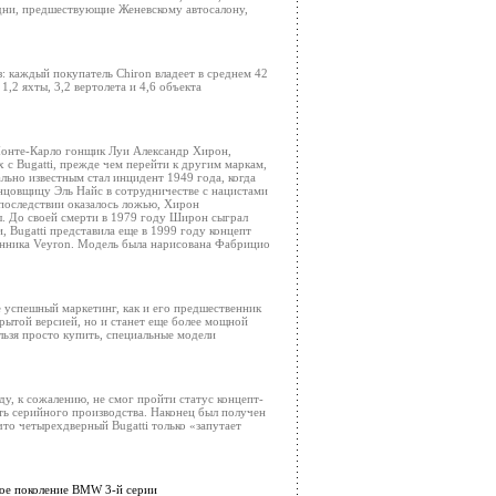
дни, предшествующие Женевскому автосалону,
з: каждый покупатель Chiron владеет в среднем 42
,2 яхты, 3,2 вертолета и 4,6 объекта
Монте-Карло гонщик Луи Александр Хирон,
х с Bugatti, прежде чем перейти к другим маркам,
ально известным стал инцидент 1949 года, когда
нцовщицу Эль Найс в сотрудничестве с нацистами
впоследствии оказалось ложью, Хирон
 До своей смерти в 1979 году Широн сыграл
 Bugatti представила еще в 1999 году концепт
енника Veyron. Модель была нарисована Фабрицио
же успешный маркетинг, как и его предшественник
ткрытой версией, но и станет еще более мощной
льзя просто купить, специальные модели
оду, к сожалению, не смог пройти статус концепт-
сть серийного производства. Наконец был получен
 что четырехдверный Bugatti только «запутает
ое поколение BMW 3-й серии