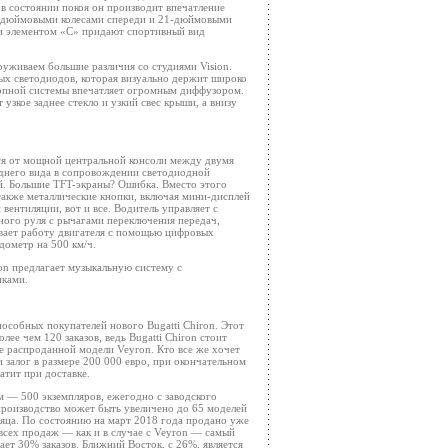
 в состоянии покоя он производит впечатление
0-дюймовыми колесами спереди и 21-дюймовыми
 и элементом «С» придают спортивный вид
аруживаем большие различия со студиями Vision.
ных светодиодов, которая визуально держит широко
опной системы впечатляет огромным диффузором.
узкое заднее стекло и узкий свес крыши, а внизу
тся от мощной центральной консоли между двумя
аднего вида в сопровождении светодиодной
й. Большие TFT-экраны? Ошибка. Вместо этого
 также металлические кнопки, включая мини-дисплей
вентиляции, вот и все. Водитель управляет с
ого руля с рычагами переключения передач,
вает работу двигателя с помощью цифровых
дометр на 500 км/ч.
ron предлагает музыкальную систему с
иками.
пособных покупателей нового Bugatti Chiron. Этот
ее чем 120 заказов, ведь Bugatti Chiron стоит
е распроданной модели Veyron. Кто все же хочет
и залог в размере 200 000 евро, при окончательном
латит при доставке.
м — 500 экземпляров, ежегодно с заводского
производство может быть увеличено до 65 моделей
сяца. По состоянию на март 2018 года продано уже
всех продаж — как и в случае с Veyron — самый
ет 30% заказов. Ближний Восток, с 26%, является