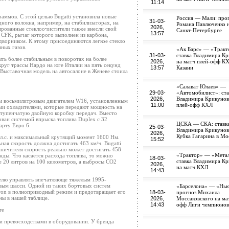
11:14
раммов. С этой целью Bugatti установила новые
Россия — Мали: про
31-03-
ного волокна, например, на стабилизаторах, на
Романа Павлюченко н
2026,
рованные стеклоочистители также внесли свой
Санкт-Петербурге
13:57
ь CFK, рычаг которого выполнен из карбона,
 дворником. К этому присоединяются легкое стекло
пных газов.
«Ак Барс» — «Тракт
31-03-
ставка Владимира К
быть более стабильным в поворотах на более
2026,
на матч плей-офф КХ
круг трассы Нардо на юге Италии на пять секунд
13:57
Казани
 Выставочная модель на автосалоне в Женеве стоила
«Салават Юлаев» —
29-03-
«Автомобилист»: ста
2026,
Владимира Крикунов
ым восьмилитровым двигателем W16, установленным
11:00
плей-офф КХЛ
ми охладителями, которые передают мощность на
иступенчатую двойную коробку передач. Вместо
ван системой впрыска топлива Duplex с 32
ЦСКА — СКА: ставк
арту Евро 6.
25-03-
Владимира Крикунов
2026,
Кубка Гагарина в Мо
 л.с. и максимальный крутящий момент 1600 Нм.
15:52
ая скорость должна достигать 463 км/ч. Bugatti
аничителя скорость реально может достигать 458
«Трактор» — «Метал
унды. Что касается расхода топлива, то можно
18-03-
ставка Владимира К
ее 20 литров на 100 километров, а выбросы CO2
2026,
на матч КХЛ
14:43
лю управлять впечатляюще тяжелым 1995-
ым шасси. Одной из таких бортовых систем
«Барселона» — «Нью
hiron в полноприводный режим и предотвращает его
18-03-
прогноз Михаила
ны в нашей таблице.
2026,
Моссаковского на ма
14:43
офф Лиги чемпионов
те
ими превосходствами в оборудовании. У бренда