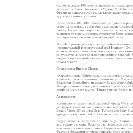
Скорости свыше 400 км/ч изнашивают не только двиг
шины автомобиля. Что касается Veyron, Michelin ос
Французы испекли специальные катки, адаптированн
крутящему моменту Chiron.
На скоростях 300, 400 и более км/ч, с одной сторо
стороны, создавать достаточное сцепление с дорого
полосу. На высоких скоростях повышается температ
расщепляют резину, профиль становится более остры
как сбрасывать давление в велосипедной шине.
Michelin противодействует этому, добавляя арамид
«отрицательный температурный коэффициент». Это о
волокна не так сильно изнашиваются, а скорее сжима
не сужается, а имеет большее сцепление с дорогой
подвергаются высокой нагрузке. Таким образом, они
износа захвата.
Самооценка Bugatti Chiron
«Характеристики Chiron можно суммировать в одно
коротким и четким в автомобильном мире: «Мы дел
Вольфганг Дюрхаймер, президент Bugatti Automobile
Мы продолжим производить самый мощный, самый б
серийный суперкар в мире. Таково мнение Bugatti и 
Автопортрет
Чрезмерно консервативный люксовый бренд VW снач
дал первые указания по дизайну в виде виртуальной
Bugatti Vision GT из игры Gran Turismo для Sony Pl
бренда. На выставке IAA 2015 гонщик был показан во
Bugatti Vision GT представил дизайн Bugatti Chiron
виртуальную студию. Решетка радиатора в форме под
ключевыми элементами дизайна. Спереди на нас смот
Фартук с большими вентиляционными отверстиями и