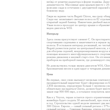
взгляд от решетки радиатора в форме подковы. Даже
динамичности. Массивные арки крыльев вместе с 2
колесами сзади в сочетании с двухцветной окраской
боковому виду.
Глядя на заднюю часть Bugatti Chiron, мы сразу обн
Сзади нас захватывает световая полоса из 82 отдель
открытый задний бампер. Наконечник двойной выхл
Узкая полоса проходит по центру крыши и обрамляет 
виден двигатель W16.
Интерьер
Здесь снова присутствует элемент C. Он простирае
спортивными сиденьями и заканчивается в зеркале з
полосы. В остальном интерьер роскошный, но чисты
Bugatti разместила рычаг на центральной консоли, а
для обогрева сидений, кондиционирования воздуха и 
помощью кожаного многофункционального спортивн
режима движения и кнопкой старт-стоп. Он отслежи
приборов на приборной панели, где доминирует спи
Не довольствуясь только звуком двигателя W16, Chi
бриллиантами весом в один карат и четырьмя динам
Цена
Во-первых, свое слово выскажут несколько платежес
предварительный маркетинг будет сформирован из бол
2,856 миллиона, определенно больше 1 миллиона уж
обязательно насладиться Chiron, должен будет внест
заказе еще 900 000 евро, а остальное покупатель зап
Как и у Veyron, тираж остается строго ограниченны
конвейера будет сходить 50 автомобилей, при этом 
в год. Строительство одной модели занимает два ме
300 Chiron. Европа — самый сильный регион с 37% 
сильный регион — Северная Америка, откуда поступа