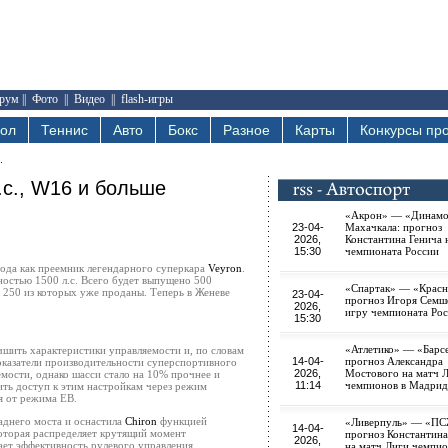
рум
||
Фото
||
Видео
||
flash-игры
бол
Теннис
Авто
Бокс
Разное
Карты
Конкурсы про
л.с., W16 и больше
«Акрон» — «Динам
23-04-
Махачкала: прогноз
2026,
Константина Генича 
15:30
чемпионата России
года как преемник легендарного суперкара
Veyron
.
ностью 1500 л.с. Всего будет выпущено 500
«Спартак» — «Красн
 250 из которых уже проданы. Теперь в Женеве
23-04-
прогноз Игоря Семш
2026,
игру чемпионата Ро
15:30
«Атлетико» — «Барс
учшить характеристики управляемости и, по словам
14-04-
прогноз Александра
оказатели производительности суперспортивного
2026,
Мостового на матч 
мости, однако шасси стало на 10% прочнее и
11:14
чемпионов в Мадрид
ить доступ к этим настройкам через режим
я от режима EB.
аднего моста и оснастила
Chiron
функцией
«Ливерпуль» — «ПС
14-04-
оторая распределяет крутящий момент
прогноз Константина
2026,
ает эффективность рулевого управления.
на матч Лиги чемпи