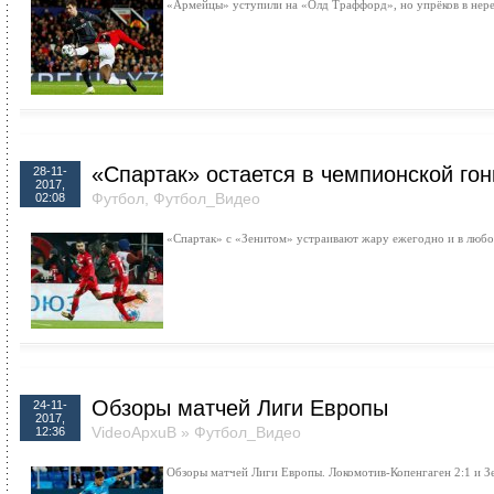
«Армейцы» уступили на «Олд Траффорд», но упрёков в нереш
«Спартак» остается в чемпионской гон
28-11-
2017,
Футбол
,
Футбол_Видео
02:08
«Спартак» с «Зенитом» устраивают жару ежегодно и в любом
Обзоры матчей Лиги Европы
24-11-
2017,
VideoApxuB
»
Футбол_Видео
12:36
Обзоры матчей Лиги Европы. Локомотив-Копенгаген 2:1 и З