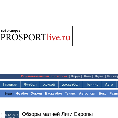
Результаты онлайн+статистика
||
Форум
||
Фото
||
Видео
||
flash-и
Главная
Футбол
Хоккей
Баскетбол
Теннис
Авто
Футбол
Хоккей
Баскетбол
Теннис
Автоспорт
Бокс
Разн
Видео:
Обзоры матчей Лиги Европы
8-12-2017,