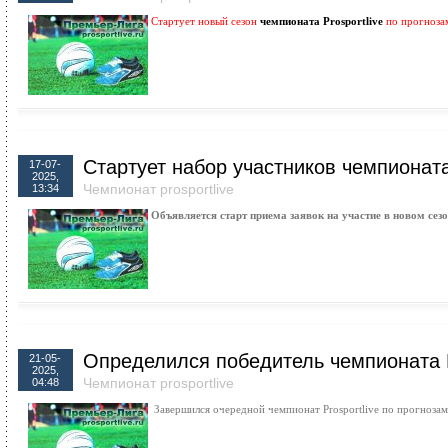
Стартует новый сезон
чемпионата Prosportlive
по прогноза
Стартует набор участников чемпионата 
17-07-
2025,
Чемпионат prosportlive
13:34
Объявляется старт приема заявок на участие в новом сезо
Определился победитель чемпионата P
21-05-
2025,
Чемпионат prosportlive
04:48
Завершился очередной чемпионат Prosportlive по прогнозам