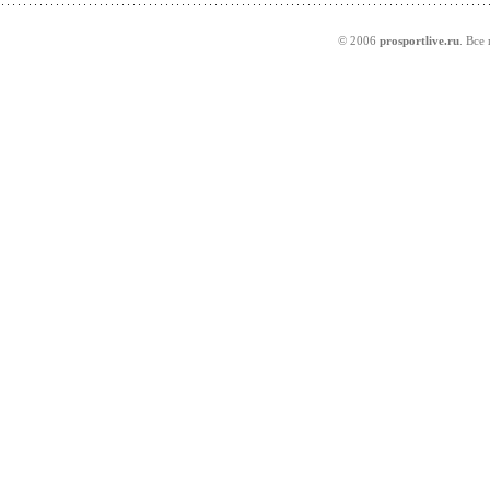
© 2006
prosportlive.ru
. Все