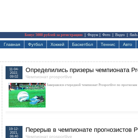
Бонус 5000 рублей за регистрацию
||
Форум
||
Фото
||
Видео
||
flash
Главная
Футбол
Хоккей
Баскетбол
Теннис
Авто
Определились призеры чемпионата Pro
11-04-
2022,
Чемпионат prosportlive
09:02
Завершился очередной чемпионат Prosportlive по прогнозам 
Перерыв в чемпионате прогнозистов Pr
19-12-
2021,
Чемпионат prosportlive
06:40