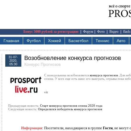
Бонус 5000 рублей за регистрацию
||
Форум
||
Фото
||
Видео
||
flash
Главная
Футбол
Хоккей
Баскетбол
Теннис
Авто
Возобновление конкурса прогнозов
31-07-
2020,
Конкурс Прогнозов
05:30
С понедельника возобновляется
конкурса прогнозов
. Для не
сезона. У всех еще есть шанс его выиграть, отрывы пока неб
vit
Предыдущая новость:
Старт конкурса прогнозов сезона 2020 года
Следующая новость:
Определился победитель конкурса прогнозов
Информация
: Посетители, находящиеся в группе
Гости
, не могут