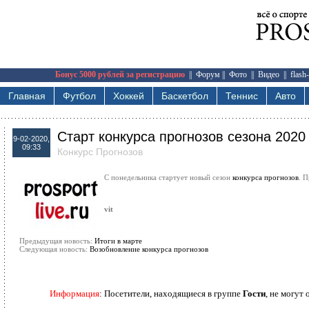
Бонус 5000 рублей за регистрацию
||
Форум
||
Фото
||
Видео
||
flash
Главная
Футбол
Хоккей
Баскетбол
Теннис
Авто
Старт конкурса прогнозов сезона 2020
9-02-2020,
09:33
Конкурс Прогнозов
С понедельника стартует новый сезон
конкурса прогнозов
. 
vit
Предыдущая новость:
Итоги в марте
Следующая новость:
Возобновление конкурса прогнозов
Информация
: Посетители, находящиеся в группе
Гости
, не могут