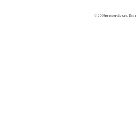
© 2006
prosportlive.ru
. Все