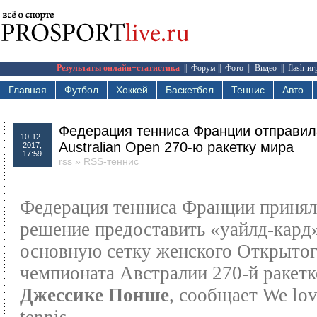
Результаты онлайн+статистика
||
Форум
||
Фото
||
Видео
||
flash-и
Главная
Футбол
Хоккей
Баскетбол
Теннис
Авто
Федерация тенниса Франции отправил
10-12-
Australian Open 270-ю ракетку мира
2017,
17:59
rss
»
RSS-теннис
Федерация тенниса Франции принял
решение предоставить «уайлд-кард
основную сетку женского Открыто
чемпионата Австралии 270-й ракетк
Джессике Понше
, сообщает We lo