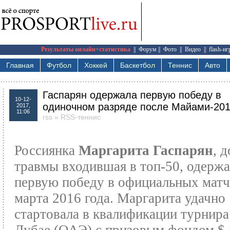
Результаты онлайн+статистика
||
Форум
||
Фото
||
Видео
||
flash-и
Главная
Футбол
Хоккей
Баскетбол
Теннис
Авто
Гаспарян одержала первую победу в
10-12-
одиночном разряде после Майами-20
2017,
11:06
rss
»
RSS-теннис
Россиянка
Маргарита Гаспарян
, д
травмы входившая в топ-50, одержа
первую победу в официальных матч
марта 2016 года. Маргарита удачно
стартовала в квалификации турнира