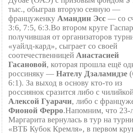
Дубае (ОАЭ) с призовым фондом $ 
тыс., обыграв вторую сеяную —
француженку
Амандин Эсс
— со с
3:6, 7:5, 6:3.Во втором круге Гаспар
получившая от организаторов турн
«уайлд-кард», сыграет со своей
соотечественницей
Анастасией
Гасановой
, которая прошла ещё од
россиняку —
Нателу Дзаламидзе
(
6:1). За выход в основу кто-то из
россиянок сразится либо с чилийко
Алексой Гуарачи
, либо с француж
Фионой Ферро
.Напомним, что 23-
Маргарита вернулась в тур на турн
«ВТБ Кубок Кремля», в первом кру