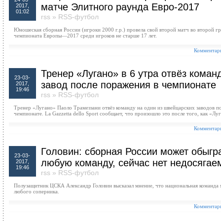
матче Элитного раунда Евро-2017
2017,
01:02
rss
»
RSS-футбол
Юношеская сборная России (игроки 2000 г.р.) провела свой второй матч во второй г
чемпионата Европы—2017 среди игроков не старше 17 лет.
Комментари
Тренер «Лугано» в 6 утра отвёз коман
23-03-
завод после поражения в чемпионате
2017,
19:46
rss
»
RSS-футбол
Тренер «Лугано» Паоло Трамеззани отвёз команду на один из швейцарских заводов п
чемпионате. La Gazzetta dello Sport сообщает, что произошло это после того, как «Луг
Комментари
Головин: сборная России может обыгр
23-03-
любую команду, сейчас нет недосягае
2017,
19:46
rss
»
RSS-футбол
Полузащитник ЦСКА Александр Головин высказал мнение, что национальная команда
любого соперника.
Комментари