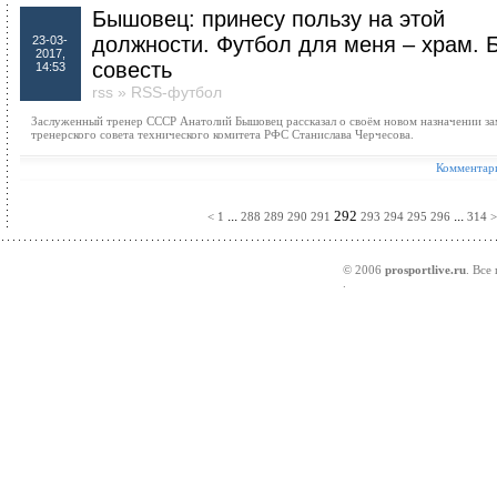
Бышовец: принесу пользу на этой
должности. Футбол для меня – храм. Б
23-03-
2017,
совесть
14:53
rss
»
RSS-футбол
Заслуженный тренер СССР Анатолий Бышовец рассказал о своём новом назначении за
тренерского совета технического комитета РФС Станислава Черчесова.
Комментари
...
292
...
<
1
288
289
290
291
293
294
295
296
314
>
© 2006
prosportlive.ru
. Все
.