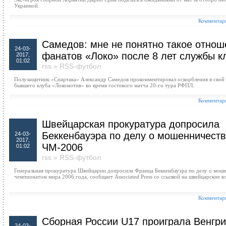
Украиной.
Комментари
Самедов: мне не понятно такое отнош
24-03-
фанатов «Локо» после 8 лет службы к
2017,
01:02
rss
»
RSS-футбол
Полузащитник «Спартака» Александр Самедов прокомментировал оскорбления в свой 
бывшего клуба «Локомотив» во время гостевого матча 20-го тура РФПЛ.
Комментари
Швейцарская прокуратура допросила
Беккенбауэра по делу о мошенничеств
24-03-
2017,
ЧМ-2006
01:02
rss
»
RSS-футбол
Генеральная прокуратура Швейцарии допросила Франца Беккенбауэра по делу о моше
чемпионатом мира 2006 года, сообщает Associated Press со ссылкой на швейцарские вл
Комментари
Сборная России U17 проиграла Венгри
24-03-