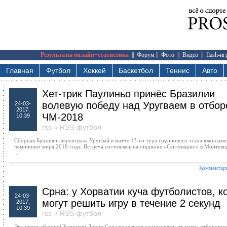
Результаты онлайн+статистика
||
Форум
||
Фото
||
Видео
||
flash-и
Главная
Футбол
Хоккей
Баскетбол
Теннис
Авто
Хет-трик Паулиньо принёс Бразилии
волевую победу над Уругваем в отбор
24-03-
2017,
ЧМ-2018
10:39
rss
»
RSS-футбол
Сборная Бразилии переиграла Уругвай в матче 13-го тура группового этапа южноаме
чемпионат мира 2018 года. Встреча состоялась на стадионе «Сентенарио» в Монтеви
...
Комментари
Срна: у Хорватии куча футболистов, к
24-03-
могут решить игру в течение 2 секунд
2017,
10:39
rss
»
RSS-футбол
Экс-игрок сборной Хорватии Дарио Срна поделился ожиданиями от матча отборочн