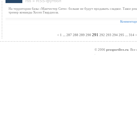
rss
»
RSS-футбол
На территории базы «Манчестер Сити» больше не будут продавать сладкое. Такое ре
тренер команды Хосеп Гвардиола.
Комментари
...
291
...
<
1
287
288
289
290
292
293
294
295
314
>
© 2006
prosportlive.ru
. Все
.