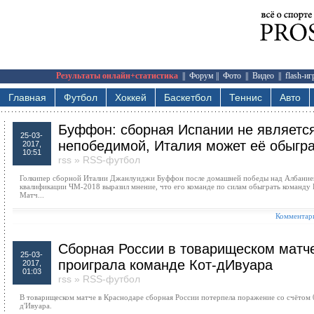
Результаты онлайн+статистика
||
Форум
||
Фото
||
Видео
||
flash-и
Главная
Футбол
Хоккей
Баскетбол
Теннис
Авто
Буффон: сборная Испании не являетс
25-03-
непобедимой, Италия может её обыгр
2017,
10:51
rss
»
RSS-футбол
Голкипер сборной Италии Джанлуиджи Буффон после домашней победы над Албанией 
квалификации ЧМ-2018 выразил мнение, что его команде по силам обыграть команду 
Матч...
Комментари
Сборная России в товарищеском матч
25-03-
проиграла команде Кот-дИвуара
2017,
01:03
rss
»
RSS-футбол
В товарищеском матче в Краснодаре сборная России потерпела поражение со счётом 
д'Ивуара.