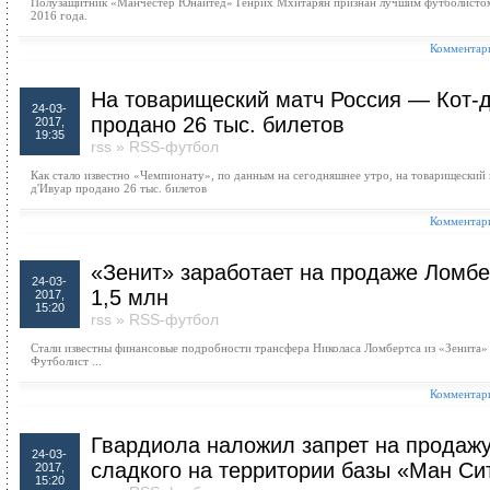
Полузащитник «Манчестер Юнайтед» Генрих Мхитарян признан лучшим футболисто
2016 года.
Комментари
На товарищеский матч Россия — Кот-
24-03-
продано 26 тыс. билетов
2017,
19:35
rss
»
RSS-футбол
Как стало известно «Чемпионату», по данным на сегодняшнее утро, на товарищеский
д'Ивуар продано 26 тыс. билетов
Комментари
«Зенит» заработает на продаже Ломбе
24-03-
1,5 млн
2017,
15:20
rss
»
RSS-футбол
Стали известны финансовые подробности трансфера Николаса Ломбертса из «Зенита»
Футболист ...
Комментари
Гвардиола наложил запрет на продаж
24-03-
сладкого на территории базы «Ман Си
2017,
15:20