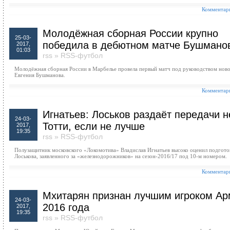
Комментари
Молодёжная сборная России крупно
25-03-
победила в дебютном матче Бушмано
2017,
01:03
rss
»
RSS-футбол
Молодёжная сборная России в Марбелье провела первый матч под руководством ново
Евгения Бушманова.
Комментари
Игнатьев: Лоськов раздаёт передачи н
24-03-
Тотти, если не лучше
2017,
19:35
rss
»
RSS-футбол
Полузащитник московского «Локомотива» Владислав Игнатьев высоко оценил подгото
Лоськова, заявленного за «железнодорожников» на сезон-2016/17 под 10-м номером.
Комментари
Мхитарян признан лучшим игроком А
24-03-
2016 года
2017,
19:35
rss
»
RSS-футбол