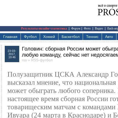
Результаты онлайн+статистика
||
Форум
||
Фото
||
Видео
||
flash-и
Главная
Футбол
Хоккей
Баскетбол
Теннис
Авто
Головин: сборная России может обыгр
23-03-
любую команду, сейчас нет недосягае
2017,
19:46
rss
»
RSS-футбол
Полузащитник ЦСКА Александр Го
высказал мнение, что национальная
может обыграть любого соперника.
настоящее время сборная России го
товарищеским матчам с командами 
Ивуара (24 марта в Краснодаре) и Б