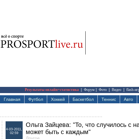
Результаты онлайн+статистика
||
Форум
||
Фото
||
Видео
||
flash-и
Главная
Футбол
Хоккей
Баскетбол
Теннис
Авто
Ольга Зайцева: "То, что случилось с н
4-03-2011,
может быть с каждым"
02:59
Другое