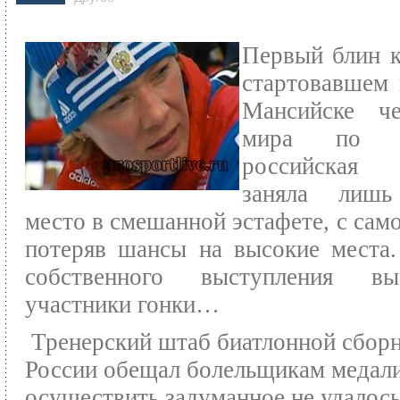
Первый блин 
стартовавшем
Мансийске че
мира по б
российская 
заняла лишь
место в смешанной эстафете, с само
потеряв шансы на высокие места
собственного выступления выс
участники гонки…
Тренерский штаб биатлонной сбор
России обещал болельщикам медали
осуществить задуманное не удалось