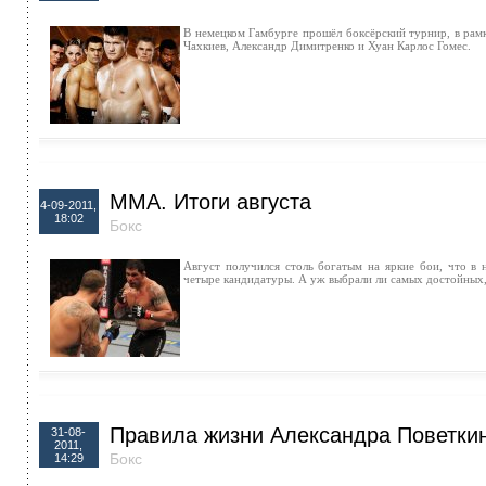
В немецком Гамбурге прошёл боксёрский турнир, в рам
Чахкиев, Александр Димитренко и Хуан Карлос Гомес.
ММА. Итоги августа
4-09-2011,
18:02
Бокс
Август получился столь богатым на яркие бои, что в 
четыре кандидатуры. А уж выбрали ли самых достойных,
Правила жизни Александра Поветки
31-08-
2011,
Бокс
14:29