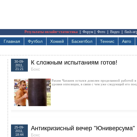
Результаты онлайн+статистика
||
Форум
||
Фото
||
Видео
||
flash-и
Главная
Футбол
Хоккей
Баскетбол
Теннис
Авто
К сложным испытаниям готов!
30-09-
2011,
Бокс
21:21
Рахим Чахкиев остался доволен проделанной работой в
уровня оппозиции, в связи с чем уже следующий его пое
Антикризисный вечер "Юниверсума"
25-09-
2011,
Бокс
18:44