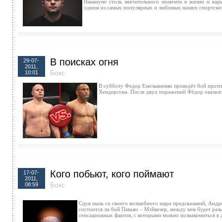
Накануне столь значительного момента в жизни и кар
одним из самых популярных и любимых наших спортсме
В поисках огня
29-07-
2011,
Бокс
10:01
В субботу Федор Емельяненко проведёт бой прот
Хендерсона. После двух поражений Фёдор оказал
Кого побьют, кого поймают
17-07-
2011,
Бокс
08:59
Сдув пыль со своего волшебного шара предсказаний, Андре
состоится ли бой Пакьяо – Мэйвезер, между кем будет раз
сенсационных фактов, с которыми можно познакомиться в 