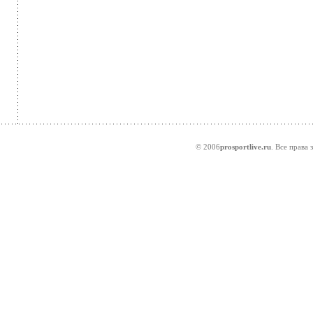
© 2006
prosportlive.ru
. Все права