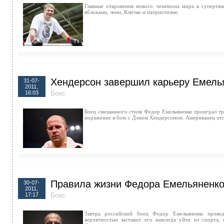
Главные откровения нового чемпиона мира в супертяж
яблоками, лени, Кличко и патриотизме.
Хендерсон завершил карьеру Емель
31-07-
2011,
Бокс
16:03
Боец смешанного стиля Федор Емельяненко проиграл тр
поражение в бою с Дэном Хендерсоном. Американец отпр
Правила жизни Федора Емельяненк
30-07-
2011,
Бокс
17:17
Завтра российский боец Федор Емельяненко пров
вероятностью заставит его навсегда уйти из спорта,