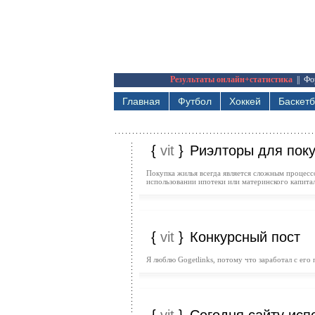
Результаты онлайн+статистика
||
Фо
Главная
Футбол
Хоккей
Баскет
{
vit
}
Риэлторы для поку
Покупка жилья всегда является сложным процессо
использовании ипотеки или материнского капита
{
vit
}
Конкурсный пост
Я люблю Gogetlinks, потому что заработал с его