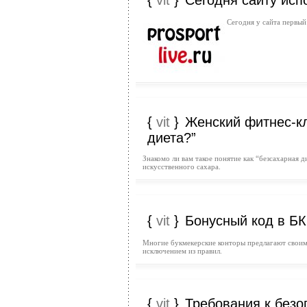
{
vit
}
Сегодня сайту исп
Сегодня у сайта первый
{
vit
}
Женский фитнес-кл
диета?”
Знакомо ли вам такое понятие как “безсахарная 
искусственного сахара.
{
vit
}
Бонусный код в БК
Многие букмекерские конторы предлагают своим
исключением из правил.
{
vit
}
Требования к без