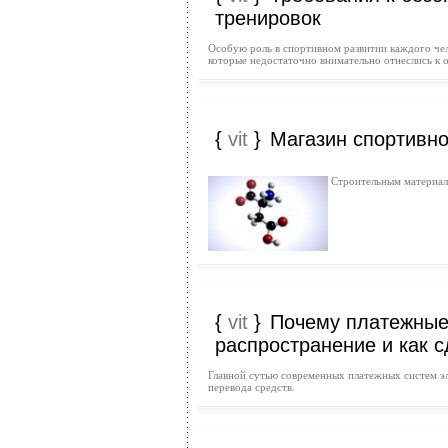
тренировок
Особую роль в спортивном развитии каждого чел
которые недостаточно внимательно отнеслись к 
{
vit
}
Магазин спортивн
Строительным материало
{
vit
}
Почему платежные
распространение и как 
Главной сутью современных платежных систем эл
перевода средств.