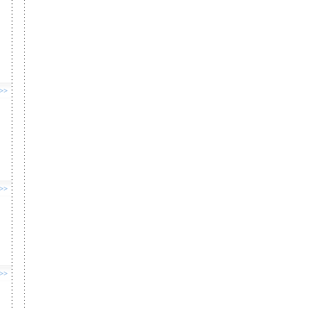
 >>
 >>
 >>