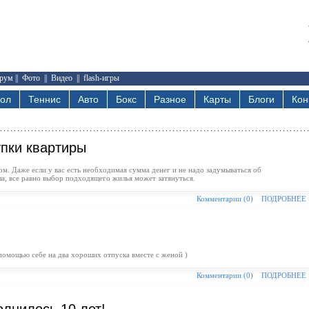
рум
||
Фото
||
Видео
||
flash-игры
бол
Теннис
Авто
Бокс
Разное
Карты
Блоги
Кон
пки квартиры
м. Даже если у вас есть необходимая сумма денег и не надо задумываться об
ла, все равно выбор подходящего жилья может затянуться.
Комментарии (0)
ПОДРОБНЕЕ
 помощью себе на два хороших отпуска вместе с женой )
Комментарии (0)
ПОДРОБНЕЕ