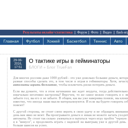
Результаты онлайн+статистика
||
Форум
||
Фото
||
Видео
||
flash-и
Главная
Футбол
Хоккей
Баскетбол
Теннис
Авто
О тактике игры в гейминаторы
29-06-
2016,
БЛОГИ
»
Блог TrueFan
17:51
Для многих россиян даже 1000 рублей - это уже довольно большие деньги, которы
разные способы сделать это, в том числе и играя в гейминаторы. Хотя, зача
автоматы играть бесплатно
, чтобы исключить риски потерять деньги.
Если вы думаете, что в этом начинании вас ждет неудача, тогда действительно
изначально негативно настроены? Впрочем, то же самое можно говорить и о лю
забьете гол, вы его и не забьете. В общем, как вы уже наверняка поняли, мы клон
известно, что иногда наши мысли материализуются. И если вы будете говорить себ
повезет!
С другой стороны, не стоит слепо верить в свою удачу и не обращать внимания
день вам явно не везет. Вы проигрываете деньги и никак не можете начать уходит
автоматы. Не стоит так сильно увлекаться и пытаться через игру пройти "черную 
и в "минусе", а продолжить играть с надежой на выигрыщ уже в другой день. 
больше шансов на успех.