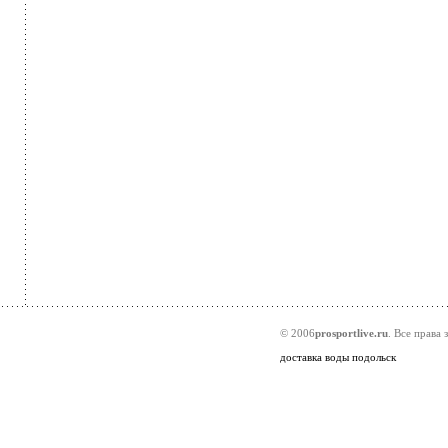
© 2006
prosportlive.ru
. Все права
доставка воды подольск