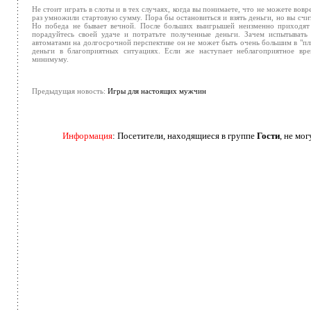
Не стоит играть в слоты и в тех случаях, когда вы понимаете, что не можете вов
раз умножили стартовую сумму. Пора бы остановиться и взять деньги, но вы счи
Но победа не бывает вечной. После больших выигрышей неизменно приходят 
порадуйтесь своей удаче и потратьте полученные деньги. Зачем испытывать
автоматами на долгосрочной перспективе он не может быть очень большим в "пл
деньги в благоприятных ситуациях. Если же наступает неблагоприятное вр
минимуму.
Предыдущая новость:
Игры для настоящих мужчин
Информация
: Посетители, находящиеся в группе
Гости
, не мо