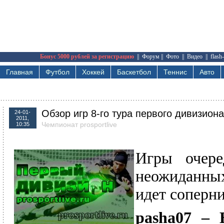
Бонус 5000 рублей за регистрацию
||
Форум
||
Фото
||
Видео
||
flash
Главная
Футбол
Хоккей
Баскетбол
Теннис
Авто
Обзор игр 8-го тура первого дивизиона
24-01-
2011,
Чемпионат prosportlive
10:35
Игры очере
неожиданных
идет соперн
pasha07 – B