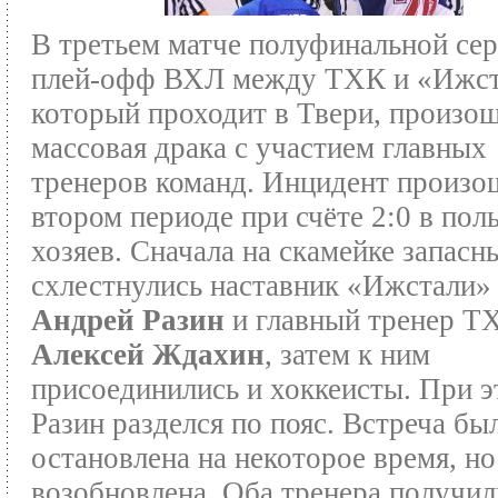
В третьем матче полуфинальной се
плей-офф ВХЛ между ТХК и «Ижст
который проходит в Твери, произо
массовая драка с участием главных
тренеров команд. Инцидент произо
втором периоде при счёте 2:0 в пол
хозяев. Сначала на скамейке запасн
схлестнулись наставник «Ижстали»
Андрей Разин
и главный тренер Т
Алексей Ждахин
, затем к ним
присоединились и хоккеисты. При э
Разин разделся по пояс. Встреча бы
остановлена на некоторое время, но
возобновлена. Оба тренера получил