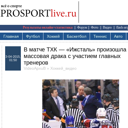
Результаты онлайн+статистика
||
Форум
||
Фото
||
Видео
||
flash-и
Главная
Футбол
Хоккей
Баскетбол
Теннис
Авто
В матче ТХК — «Ижсталь» произошла
массовая драка с участием главных
3-04-2015,
01:50
тренеров
VideoApxuB
»
Хоккей_видео