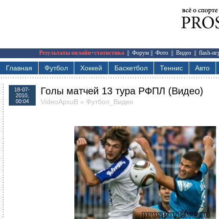
Результаты онлайн+статистика
||
Форум
||
Фото
||
Видео
||
flash-и
Главная
Футбол
Хоккей
Баскетбол
Теннис
Авто
Голы матчей 13 тура РФПЛ (Видео)
18-07-
2010,
VideoApxuB
»
Футбол_Видео
00:04