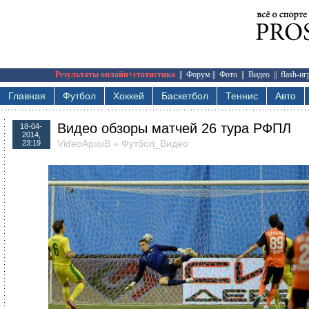
Результаты онлайн+статистика
||
Форум
||
Фото
||
Видео
||
flash-и
Главная
Футбол
Хоккей
Баскетбол
Теннис
Авто
Видео обзоры матчей 26 тура РФПЛ
18-04-
2014,
VideoApxuB
»
Футбол_Видео
23:19