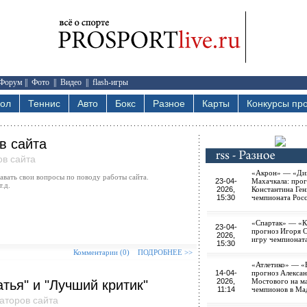
Форум
||
Фото
||
Видео
||
flash-игры
бол
Теннис
Авто
Бокс
Разное
Карты
Конкурсы про
в сайта
ов сайта
«Акрон» — «Ди
авать свои вопросы по поводу работы сайта.
23-04-
Махачкала: прог
.д.
2026,
Константина Ген
15:30
чемпионата Рос
«Спартак» — «К
23-04-
прогноз Игоря 
2026,
игру чемпионат
15:30
Комментарии (0)
ПОДРОБНЕЕ >>
«Атлетико» — «
14-04-
прогноз Алекса
2026,
Мостового на м
тья" и "Лучший критик"
11:14
чемпионов в Ма
аторов сайта