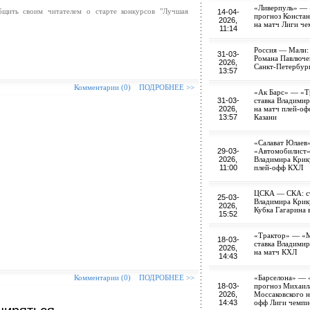
«Ливерпуль» —
щить своим читателем о старте конкурсов "Лучшая
14-04-
прогноз Констан
2026,
на матч Лиги ч
11:14
Россия — Мали:
31-03-
Романа Павлючен
2026,
Санкт-Петербур
13:57
Комментарии (0)
ПОДРОБНЕЕ >>
«Ак Барс» — «Т
31-03-
ставка Владими
2026,
на матч плей-о
13:57
Казани
«Салават Юлаев
29-03-
«Автомобилист»:
2026,
Владимира Крик
11:00
плей-офф КХЛ
ЦСКА — СКА: с
25-03-
Владимира Крик
2026,
Кубка Гагарина 
15:52
«Трактор» — «М
18-03-
ставка Владими
2026,
на матч КХЛ
14:43
Комментарии (0)
ПОДРОБНЕЕ >>
«Барселона» — 
18-03-
прогноз Михаил
2026,
Моссаковского н
14:43
офф Лиги чемпи