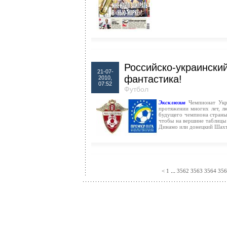
Российско-украинский
21-07-
фантастика!
2010,
07:52
Футбол
Эксклюзив
Чемпионат Укра
протяжении многих лет, л
будущего чемпиона страны.
чтобы на вершине таблицы 
Динамо или донецкий Шахте
...
<
1
3562
3563
3564
356