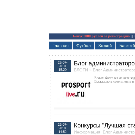
Бонус 5000 рублей за регистрацию
||
Главная
Футбол
Хоккей
Баскет
Блог администраторо
22-07-
2010,
БЛОГИ
»
Блог Администратор
15:20
В этом блоге вы можете зад
Высказывать свое мнение и т
Конкурсы "Лучшая ста
22-07-
2010,
Информация
,
Блог Администр
14:52