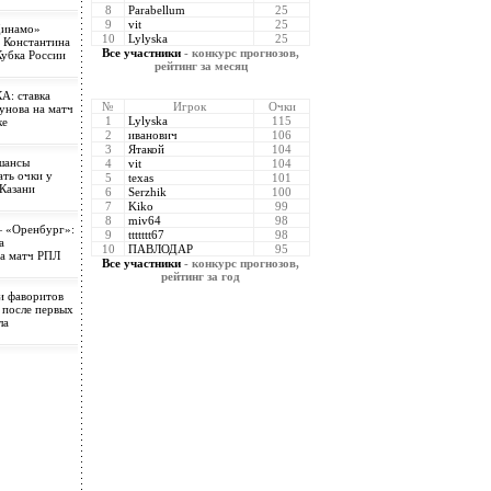
8
Parabellum
25
9
vit
25
Динамо»
10
Lylyska
25
 Константина
Все участники
- конкурс прогнозов,
Кубка России
рейтинг за месяц
А: ставка
№
Игрок
Очки
унова на матч
1
Lylyska
115
ке
2
иванович
106
3
Ятакой
104
шансы
4
vit
104
ть очки у
5
texas
101
Казани
6
Serzhik
100
7
Kiko
99
8
miv64
98
 «Оренбург»:
9
ttttttt67
98
а
10
ПАВЛОДАР
95
на матч РПЛ
Все участники
- конкурс прогнозов,
рейтинг за год
и фаворитов
 после первых
ла