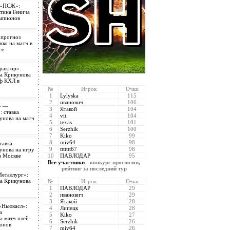
 «ПСЖ»:
тина Генича
емпионов
 прогноз
ко на матч в
ге
рактор»:
ра Крикунова
фф КХЛ в
№
Игрок
Очки
1
Lylyska
115
2
иванович
106
» —
3
Ятакой
104
 ставка
4
vit
104
унова на матч
5
texas
101
6
Serzhik
100
7
Kiko
99
8
miv64
98
тавка
9
ttttttt67
98
унова на игру
в Москве
10
ПАВЛОДАР
95
Все участники
- конкурс прогнозов,
рейтинг за последний тур
еталлург»:
ра Крикунова
№
Игрок
Очки
1
ПАВЛОДАР
29
2
иванович
29
3
Ятакой
28
«Ньюкасл»:
4
Липецк
28
а
5
Kiko
27
а матч плей-
6
Serzhik
26
онов
7
miv64
26