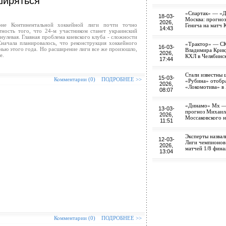
ширяться
«Спартак» — «
18-03-
Москва: прогноз
2026,
е Континентальной хоккейной лиги почти точно
Генича на матч 
14:43
тность того, что 24-м участником станет украинский
нулевая. Главная проблема киевского клуба - сложности
Сначала планировалось, что реконструкция хоккейного
«Трактор» — СК
16-03-
енью этого года. Но расширение лиги все же произошло,
Владимира Крик
2026,
е.
КХЛ в Челябинс
17:44
Стали известны 
15-03-
Комментарии (0)
ПОДРОБНЕЕ >>
«Рубина» отобра
2026,
«Локомотива» в 
08:07
«Динамо» Мх —
13-03-
прогноз Михаил
2026,
Моссаковского 
11:51
Эксперты назвал
12-03-
Лиги чемпионов
2026,
матчей 1/8 фина
13:04
Комментарии (0)
ПОДРОБНЕЕ >>