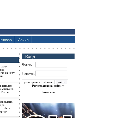
гнозов
Архив
Логин:
намо»
ноз
ича на игру
Пароль:
сии
регистрация
забыли?
раснодар»:
Регистрация на сайте >>
Семшова на
а России
Контакты
Барселона»:
ндра
атч Лиги
дриде