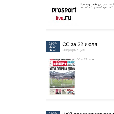
Проспортлайв.ру
рад сооб
статья" и "Лучший критик".
СС за 22 июля
22-07-
2010,
Информация
11:14
СС за 22 июля
22-07-