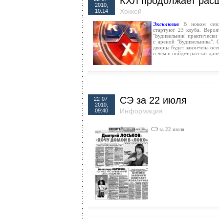
КХЛ продолжает рас
2010,
Хоккей
10:14
Эксклюзив
В новом сезон
стартуют 23 клуба. Вероя
"Будивельник" практически 
с ареной "Будивельника". 
дворца будет закончена ос
о чем и пойдет рассказ дале
СЭ за 22 июля
22-07-
2010,
Информация
09:40
СЭ за 22 июля