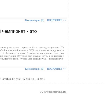
Комментарии (0)
ПОДРОБНЕЕ >>
 чемпионат - это
ины уже давно перестал быть непредсказуемым. На
юбой желающий может с 99% вероятности предсказать
 Особенно, если дают 2 шанса на попадание. Для того
по окончании 30 туров был другой клуб, а не киевское
р, необходимо, чтобы мир сошел с ума – никак иначе.
Комментарии (0)
ПОДРОБНЕЕ >>
3566
...
5
3567
3568
3569
3570
3593
>
© 2006
prosportlive.ru
.