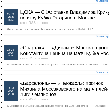
Комментари
ЦСКА — СКА: ставка Владимира Крик
25-03-
на игру Кубка Гагарина в Москве
2026,
15:52
rss
»
RSS-разное
Известный тренер Владимир Крикунов дал прогноз на матч ЦСКА – СКА.
Комментари
«Спартак» — «Динамо» Москва: прогн
18-03-
Константина Генича на матч Кубка Рос
2026,
14:43
rss
»
RSS-разное
Комментатор Константин Генич дал прогноз на матч Кубка России «Спартак» — «Ди
Комментари
«Барселона» — «Ньюкасл»: прогноз
Михаила Моссаковского на матч плей
18-03-
2026,
Лиги чемпионов
14:43
rss
»
RSS-разное
Комментатор Михаил Моссаковский дал прогноз на матч «Барселона» — «Ньюкасл».