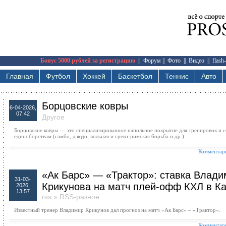
Бонус 5000 рублей за регистрацию
||
Форум
||
Фото
||
Видео
||
flash
Главная
Футбол
Хоккей
Баскетбол
Теннис
Авто
Борцовские ковры
6-04-2026,
07:42
Другое
Борцовские ковры — это специализированное напольное покрытие для тренировок и 
единоборствам (самбо, дзюдо, вольная и греко-римская борьба и др.).
Комментари
«Ак Барс» — «Трактор»: ставка Влад
31-03-
Крикунова на матч плей-офф КХЛ в К
2026,
13:57
rss
»
RSS-разное
Известный тренер Владимир Крикунов дал прогноз на матч «Ак Барс» – «Трактор».
Комментари