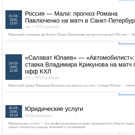
Россия — Мали: прогноз Романа
31-03-
Павлюченко на матч в Санкт-Петербур
2026,
13:57
rss
»
RSS-разное
Известный в прошлом футболист Роман Павлюченко дал прогноз на матч Россия — М
Комментари
«Салават Юлаев» — «Автомобилист»:
ставка Владимира Крикунова на матч 
29-03-
2026,
офф КХЛ
11:00
rss
»
RSS-разное
Известный тренер Владимир Крикунов дал прогноз на матч «Салават Юлаев» – «Авто
Комментари
Юридические услуги
26-03-
2026,
Информация
14:16
Юридические услуги — это профессиональная помощь специалистов в области права,
защиту интересов граждан, компаний и организаций.