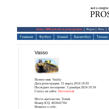
Бонус 5000 рублей за регистрацию
||
Форум
||
Фото
||
Главная
Футбол
Хоккей
Баскетбол
Теннис
Vasso
Полное имя:
Vasiliy
Дата регистрации:
31 марта 2010 19:05
Последнее посещение:
3 декабря 2024 19:50
Статус на сайте:
Посетители
Место жительства:
Tomsk
Номер ICQ:
403042704
Немного о себе: