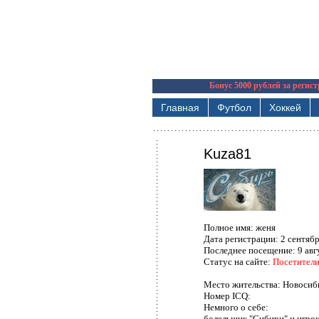
Бонус 5000 рублей за регис
Главная
Футбол
Хоккей
Kuza81
Полное имя:
женя
Дата регистрации:
2 сентяб
Последнее посещение:
9 авг
Статус на сайте:
Посетител
Место жительства:
Новосиб
Номер ICQ:
Немного о себе:
болельщик "Сибири" и игрок