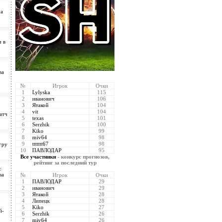
ча
ч в
ва
№
Игрок
Очки
1
Lylyska
115
2
иванович
106
3
Ятакой
104
4
vit
104
атч
5
texas
101
6
Serzhik
100
7
Kiko
99
8
miv64
98
9
ttttttt67
98
гру
10
ПАВЛОДАР
95
Все участники
- конкурс прогнозов,
рейтинг за последний тур
:
ва
№
Игрок
Очки
1
ПАВЛОДАР
29
2
иванович
29
3
Ятакой
28
:
4
Липецк
28
5
Kiko
27
й-
6
Serzhik
26
7
miv64
26