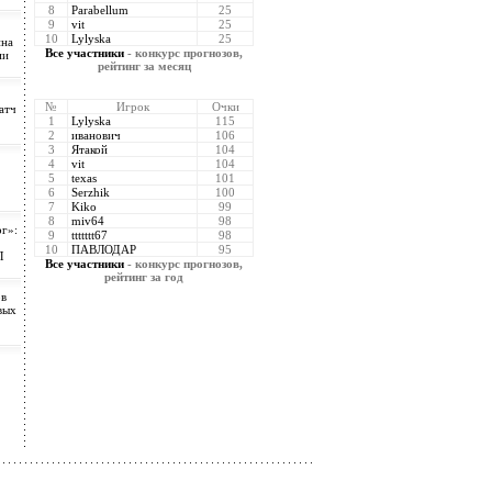
8
Parabellum
25
9
vit
25
10
Lylyska
25
ина
Все участники
- конкурс прогнозов,
ии
рейтинг за месяц
№
Игрок
Очки
атч
1
Lylyska
115
2
иванович
106
3
Ятакой
104
4
vit
104
5
texas
101
6
Serzhik
100
7
Kiko
99
8
miv64
98
г»:
9
ttttttt67
98
10
ПАВЛОДАР
95
Л
Все участники
- конкурс прогнозов,
рейтинг за год
ов
вых