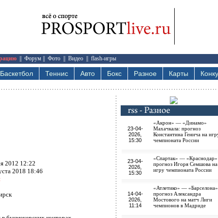
трацию
||
Форум
||
Фото
||
Видео
||
flash-игры
Баскетбол
Теннис
Авто
Бокс
Разное
Карты
Конк
«Акрон» — «Динамо»
23-04-
Махачкала: прогноз
2026,
Константина Генича на игр
15:30
чемпионата России
«Спартак» — «Краснодар»
23-04-
ря 2012 12:22
прогноз Игоря Семшова на
2026,
игру чемпионата России
уста 2018 18:46
15:30
и
«Атлетико» — «Барселона»
ирск
14-04-
прогноз Александра
2026,
Мостового на матч Лиги
11:14
чемпионов в Мадриде
 в букмекерских конторах