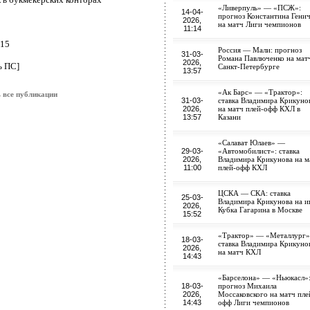
«Ливерпуль» — «ПСЖ»:
14-04-
прогноз Константина Гени
2026,
на матч Лиги чемпионов
11:14
15
Россия — Мали: прогноз
31-03-
Романа Павлюченко на мат
2026,
ь ПС]
Санкт-Петербурге
13:57
«Ак Барс» — «Трактор»:
 все публикации
31-03-
ставка Владимира Крикуно
2026,
на матч плей-офф КХЛ в
13:57
Казани
«Салават Юлаев» —
29-03-
«Автомобилист»: ставка
2026,
Владимира Крикунова на м
11:00
плей-офф КХЛ
ЦСКА — СКА: ставка
25-03-
Владимира Крикунова на и
2026,
Кубка Гагарина в Москве
15:52
«Трактор» — «Металлург»
18-03-
ставка Владимира Крикуно
2026,
на матч КХЛ
14:43
«Барселона» — «Ньюкасл»
18-03-
прогноз Михаила
2026,
Моссаковского на матч пле
14:43
офф Лиги чемпионов