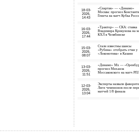
«Спартак» — «Динамо»
18-03-
Москва: прогноз Констант
2026,
Генича на матч Кубка Росс
14:43
«Трактор» — СКА: ставка
16-03-
Владимира Крикунова на м
2026,
КХЛ в Челябинске
17:44
Стали известны шансы
15-03-
«Рубина» отобрать очки у
2026,
«Локомотива» в Казани
08:07
«Динамо» Мх — «Оренбур
13-03-
прогноз Михаила
2026,
Моссаковского на матч РП
11:51
Эксперты назвали фаворит
12-03-
Лиги чемпионов после пер
2026,
матчей 1/8 финала
13:04