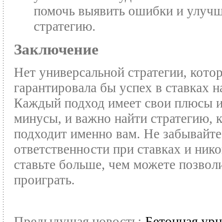
помочь выявить ошибки и улуч
стратегию.
Заключение
Нет универсальной стратегии, кото
гарантировала бы успех в ставках н
Каждый подход имеет свои плюсы 
минусы, и важно найти стратегию, 
подходит именно вам. Не забывайте
ответственности при ставках и нико
ставьте больше, чем можете позвол
проиграть.
Предыдущая новость:
Бетонная урн