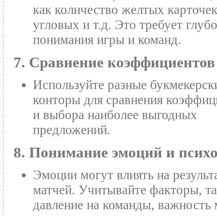
как количество желтых карточек
угловых и т.д. Это требует глуб
понимания игры и команд.
7.
Сравнение коэффициентов
Используйте разные букмекерск
конторы для сравнения коэффиц
и выбора наиболее выгодных
предложений.
8.
Понимание эмоций и псих
Эмоции могут влиять на результ
матчей. Учитывайте факторы, та
давление на команды, важность 