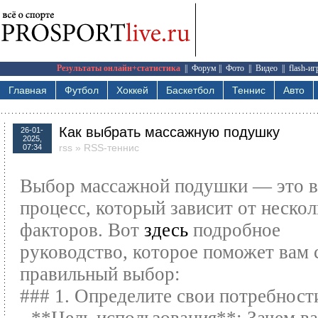
Результаты онлайн+статистика
||
Форум
||
Фото
||
Видео
||
flash-и
Главная
Футбол
Хоккей
Баскетбол
Теннис
Авто
Как выбрать массажную подушку
26-01-
2025,
rss
»
RSS-теннис
07:34
Выбор массажной подушки — это 
процесс, который зависит от неско
факторов. Вот
здесь
подробное
руководство, которое поможет вам 
правильный выбор:
### 1. Определите свои потребност