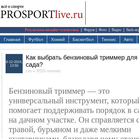
Результаты онлайн+статистика
||
Форум
||
Фото
||
Видео
||
flash-и
Главная
Футбол
Хоккей
Баскетбол
Теннис
Авто
Как выбрать бензиновый триммер для
6-12-2024,
сада?
13:50
rss
»
RSS-теннис
Бензиновый триммер — это
универсальный инструмент, которы
помогает поддерживать порядок в с
на дачном участке. Он справляется 
травой, бурьяном и даже мелкими