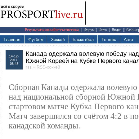
Результаты онлайн+статистика
||
Форум
||
Фото
||
Видео
||
flash-и
Главная
Футбол
Хоккей
Баскетбол
Теннис
Авто
Канада одержала волевую победу над
14-12-
Южной Кореей на Кубке Первого кана
2017,
08:48
rss
»
RSS-хоккей
Сборная Канады одержала волевую
над национальной сборной Южной 
стартовом матче Кубка Первого кан
Матч завершился со счётом 4:2 в по
канадской команды.