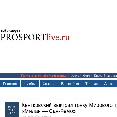
Результаты онлайн+статистика
||
Форум
||
Фото
||
Видео
||
flash-и
Главная
Футбол
Хоккей
Баскетбол
Теннис
Авто
Квятковский выиграл гонку Мирового т
19-03-
«Милан — Сан-Ремо»
2017,
11:28
rss
»
RSS-разное