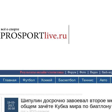
Результаты онлайн+статистика
||
Форум
||
Фото
||
Видео
||
flash-и
Главная
Футбол
Хоккей
Баскетбол
Теннис
Авто
Шипулин досрочно завоевал второе м
19-03-
общем зачёте Кубка мира по биатлону
2017,
00:58
rss
»
RSS-разное