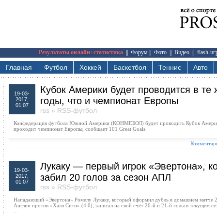
Результаты онлайн+статистика
||
Форум
||
Фото
||
Видео
||
flash-и
Главная
Футбол
Хоккей
Баскетбол
Теннис
Авто
Кубок Америки будет проводится в те 
19-03-
годы, что и чемпионат Европы
2017,
01:07
rss
»
RSS-футбол
Конфедерация футбола Южной Америки (КОНМЕБОЛ) будет проводить Кубок Америки
проходит чемпионат Европы, сообщает 101 Great Goals.
Комментари
Лукаку — первый игрок «Эвертона», к
19-03-
забил 20 голов за сезон АПЛ
2017,
01:07
rss
»
RSS-футбол
Нападающий «Эвертона» Ромелу Лукаку, который оформил дубль в домашнем матче 2
Англии против «Халл Сити» (4:0), записал на свой счёт 20-й и 21-й голы в текущем се
...