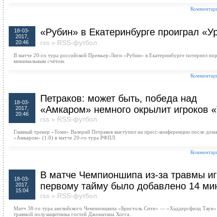
Комментари
«Рубин» в Екатеринбурге проиграл «У
18-03-
2017,
rss
»
RSS-футбол
20:46
В матче 20-го тура российской Премьер-Лиги «Рубин» в Екатеринбурге потерпел пор
минимальным счётом.
Комментари
Петраков: может быть, победа над
18-03-
«Амкаром» немного окрылит игроков 
2017,
20:46
rss
»
RSS-футбол
Главный тренер «Томи» Валерий Петраков выступил на пресс-конференции после дом
«Амкаром» (1:0) в матче 20-го тура РФПЛ.
Комментари
В матче Чемпионшипа из-за травмы иг
18-03-
первому тайму было добавлено 14 ми
2017,
15:04
rss
»
RSS-футбол
Матч 38-го тура английского Чемпионшипа «Бристоль Сити» — «Хаддерсфилд Таун» 
травмой полузащитника гостей Джонатана Хогга.