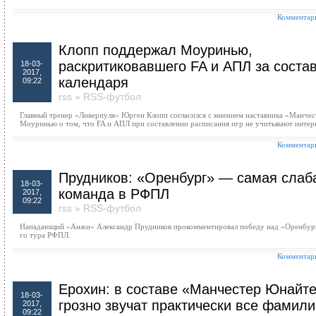
Комментари
Клопп поддержал Моуринью,
раскритиковавшего FA и АПЛ за соста
18-03-
2017,
календаря
09:22
rss
»
RSS-футбол
Главный тренер «Ливерпуля» Юрген Клопп согласился с мнением наставника «Манче
Моуринью о том, что FA и АПЛ при составлении расписания игр не учитывают интере
Комментари
Прудников: «Оренбург» — самая слаб
18-03-
команда в РФПЛ
2017,
09:22
rss
»
RSS-футбол
Нападающий «Анжи» Александр Прудников прокомментировал победу над «Оренбурго
го тура РФПЛ.
Комментари
Ерохин: в составе «Манчестер Юнайт
18-03-
грозно звучат практически все фамили
2017,
09:22