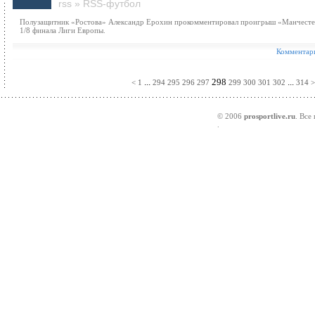
rss
»
RSS-футбол
Полузащитник «Ростова» Александр Ерохин прокомментировал проигрыш «Манчесте
1/8 финала Лиги Европы.
Комментари
...
298
...
<
1
294
295
296
297
299
300
301
302
314
>
© 2006
prosportlive.ru
. Все
.