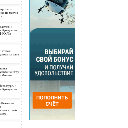
 прогноз
ко на матч в
ге
рактор»:
ра Крикунова
фф КХЛ в
» —
 ставка
унова на матч
тавка
унова на игру
в Москве
еталлург»:
ра Крикунова
«Ньюкасл»:
а
а матч плей-
онов