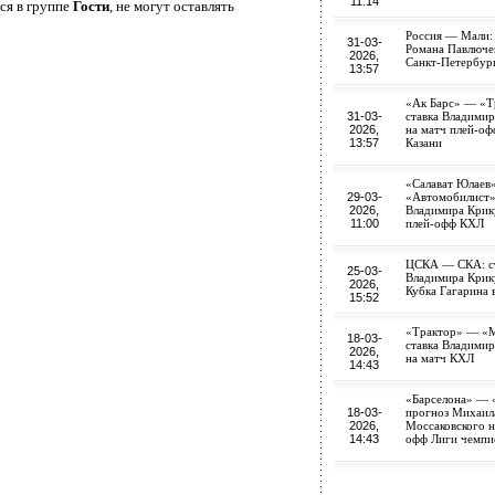
11:14
ся в группе
Гости
, не могут оставлять
Россия — Мали:
31-03-
Романа Павлючен
2026,
Санкт-Петербур
13:57
«Ак Барс» — «Т
31-03-
ставка Владими
2026,
на матч плей-о
13:57
Казани
«Салават Юлаев
29-03-
«Автомобилист»:
2026,
Владимира Крик
11:00
плей-офф КХЛ
ЦСКА — СКА: с
25-03-
Владимира Крик
2026,
Кубка Гагарина 
15:52
«Трактор» — «М
18-03-
ставка Владими
2026,
на матч КХЛ
14:43
«Барселона» — 
18-03-
прогноз Михаил
2026,
Моссаковского н
14:43
офф Лиги чемпи