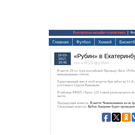
Результаты онлайн+статистика
||
Фо
Главная
Футбол
Хоккей
Баскет
«Рубин» в Екатеринб
18-03-
2017,
rss
»
RSS-футбол
20:46
В матче 20-го тура российской Премьер-Лиги «Руби
минимальным счётом.
Единственный мяч в этой встрече был забит на 11-й
угол ворот Сергея Рыжикова.
В таблице РФПЛ «Урал» (20 очков) располагается на 
место.
Предыдущая новость:
В матче Чемпионшипа из-за тр
Следующая новость:
Кубок Америки будет проводитс