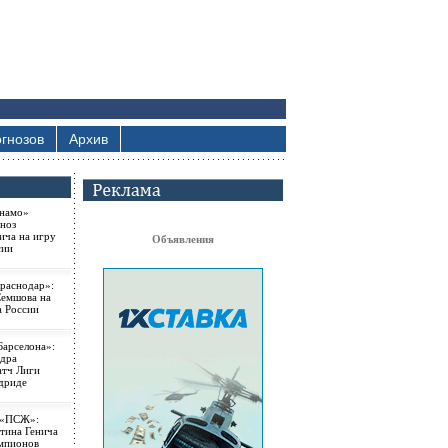
гнозов
Архив
намо»
ноз
ича на игру
Объявления
сии
раснодар»:
Семшова на
а России
Барселона»:
ндра
атч Лиги
дриде
 «ПСЖ»:
тина Генича
емпионов