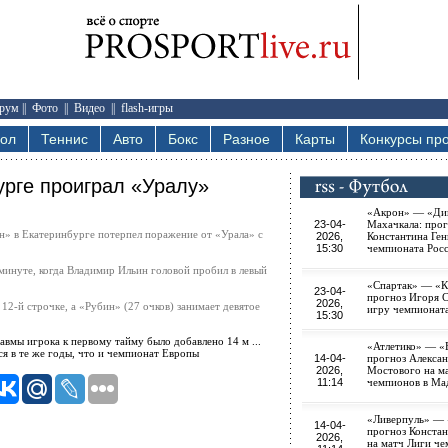
рум
||
Фото
||
Видео
||
flash-игры
бол
Теннис
Авто
Бокс
Разное
Карты
Конкурсы про
урге проиграл «Уралу»
«Акрон» — «Ди
23-04-
Махачкала: прог
н» в Екатеринбурге потерпел поражение от «Урала» с
2026,
Константина Ген
15:30
чемпионата Рос
 минуте, когда Владимир Ильин головой пробил в левый
«Спартак» — «К
23-04-
прогноз Игоря 
2026,
12-й строчке, а «Рубин» (27 очков) занимает девятое
игру чемпионат
15:30
авмы игрока к первому тайму было добавлено 14 м ...
«Атлетико» — «
я в те же годы, что и чемпионат Европы
14-04-
прогноз Алекса
2026,
Мостового на м
11:14
чемпионов в Ма
«Ливерпуль» —
14-04-
прогноз Констан
2026,
на матч Лиги ч