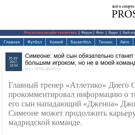
Результаты онлайн+статистика
||
Форум
||
Фото
||
Видео
||
flash-и
Главная
Футбол
Хоккей
Баскетбол
Теннис
Авто
Симеоне: мой сын обязательно станет
25-03-
большим игроком, но не в моей коман
2017,
19:54
rss
»
RSS-футбол
Главный тренер «Атлетико» Диего 
прокомментировал информацию о т
его сын нападающий «Дженоа» Дж
Симеоне может продолжить карьеру
мадридской команде.