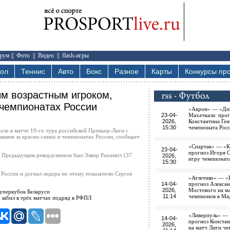
рум
||
Фото
||
Видео
||
flash-игры
бол
Теннис
Авто
Бокс
Разное
Карты
Конкурсы про
м возрастным игроком,
чемпионатах России
«Акрон» — «Ди
23-04-
Махачкала: прог
2026,
Константина Ген
15:30
чемпионата Рос
оле в матче 19-го тура российской Премьер-Лиги с
авшим за красно-синих в чемпионатах России, сообщает
«Спартак» — «К
23-04-
прогноз Игоря 
й. Предыдущим рекордсменом был Элвир Рахимич (37
2026,
игру чемпионат
15:30
России и догнал лидера по этому показателю Сергея
«Атлетико» — «
14-04-
прогноз Алекса
2026,
Мостового на м
Суперкубок Беларуси
11:14
чемпионов в Ма
е забил в трёх матчах подряд в РФПЛ
«Ливерпуль» —
14-04-
прогноз Констан
2026,
на матч Лиги ч