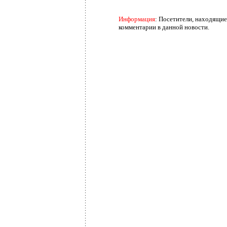
Информация
: Посетители, находящие
комментарии в данной новости.