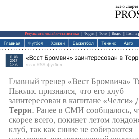
Результаты онлайн+статистика
||
Форум
||
Фото
||
Видео
||
flash-и
Главная
Футбол
Хоккей
Баскетбол
Теннис
Авто
«Вест Бромвич» заинтересован в Терр
11-03-
2017,
rss
»
RSS-футбол
15:20
Главный тренер «Вест Бромвича» Т
Пьюлис признался, что его клуб
заинтересован в капитане «Челси»
Терри
. Ранее в СМИ сообщалось, ч
скорее всего, покинет летом лондон
клуб, так как синие не собираются