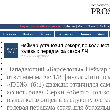
Результаты онлайн+статистика
||
Форум
||
Фото
||
Видео
||
flash-и
Главная
Футбол
Хоккей
Баскетбол
Теннис
Авто
Неймар установил рекорд по количест
9-03-2017,
голевых передач за сезон ЛЧ
10:22
rss
»
RSS-футбол
Нападающий «Барселоны» Неймар 
ответном матче 1/8 финала Лиги че
«ПСЖ» (6:1) дважды отличился сам
ассистировал Серхи Роберто, гол к
вывел каталонцев в следующую ста
голевая передача стала для бразиль