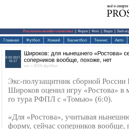
Результаты онлайн+статистика
||
Форум
||
Фото
||
Видео
||
flash-и
Главная
Футбол
Хоккей
Баскетбол
Теннис
Авто
Широков: для нынешнего «Ростова» с
8-03-2017,
соперников вообще, похоже, нет
01:17
rss
»
RSS-футбол
Экс-полузащитник сборной России 
Широков оценил игру «Ростова» в м
го тура РФПЛ с «Томью» (6:0).
«Для «Ростова», учитывая нынешн
форму, сейчас соперников вообще, 