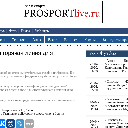
рум
||
Фото
||
Видео
||
flash-игры
бол
Теннис
Авто
Бокс
Разное
Карты
Конкурсы про
а горячая линия для
«Акрон» — «Ди
23-04-
Махачкала: прог
2026,
Константина Ген
15:30
чемпионата Рос
жалоб со стороны футбольных судей и их близких. По
 и португальская федерация футбола получили в общей
«Спартак» — «К
23-04-
прогноз Игоря 
и создала горячую телефонную линию для судей,
2026,
игру чемпионат
грозы в свой адрес или столкнувшихся с какими-либо
15:30
«Атлетико» — «
аходиться в непосредственном контакте с полицейским
14-04-
прогноз Алекса
2026,
Мостового на м
11:14
чемпионов в Ма
«Ливерпулю» в 15,7 млн
с Газинским действовал безрассудно, я был не ...
«Ливерпуль» —
14-04-
прогноз Констан
2026,
на матч Лиги ч