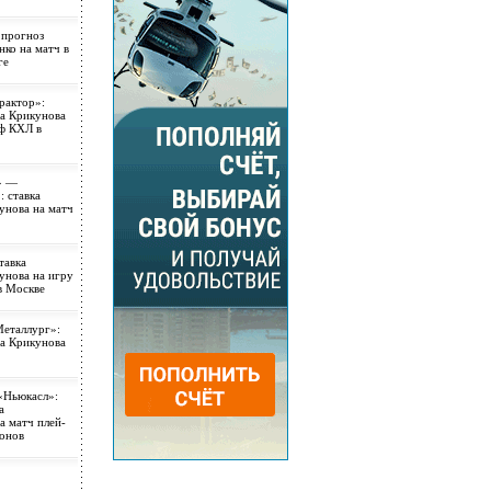
 прогноз
ко на матч в
ге
рактор»:
ра Крикунова
фф КХЛ в
» —
 ставка
унова на матч
тавка
унова на игру
в Москве
еталлург»:
ра Крикунова
«Ньюкасл»:
а
а матч плей-
онов