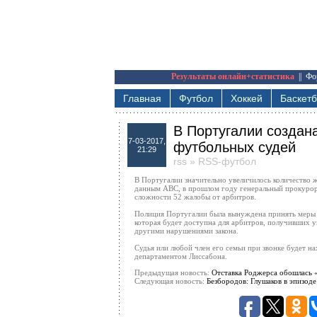
Результаты онлайн+статистика
||
Фо
Главная
Футбол
Хоккей
Баскет
В Португалии создан
7-03-2017,
футбольных судей
21:29
rss
»
RSS-футбол
В Португалии значительно увеличилось количество 
данным ABC, в прошлом году генеральный прокурор
сложности 52 жалобы от арбитров.
Полиция Португалии была вынуждена принять меры 
которая будет доступна для арбитров, получивших у
другими нарушениями закона.
Судья или любой член его семьи при звонке будет н
департаментом Лиссабона.
Предыдущая новость:
Отставка Роджерса обошлась 
Следующая новость:
Безбородов: Глушаков в эпизоде 