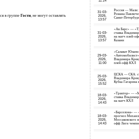
11:14
Россия — Мали:
31-03-
Романа Павлючен
ся в группе
Гости
, не могут оставлять
2026,
Санкт-Петербур
13:57
«Ак Барс» — «Т
31-03-
ставка Владими
2026,
на матч плей-о
13:57
Казани
«Салават Юлаев
29-03-
«Автомобилист»:
2026,
Владимира Крик
11:00
плей-офф КХЛ
ЦСКА — СКА: с
25-03-
Владимира Крик
2026,
Кубка Гагарина 
15:52
«Трактор» — «М
18-03-
ставка Владими
2026,
на матч КХЛ
14:43
«Барселона» — 
18-03-
прогноз Михаил
2026,
Моссаковского н
14:43
офф Лиги чемпи