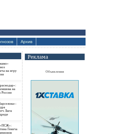
гнозов
Архив
намо»
ноз
ича на игру
Объявления
сии
раснодар»:
Семшова на
а России
Барселона»:
ндра
атч Лиги
дриде
 «ПСЖ»:
тина Генича
емпионов