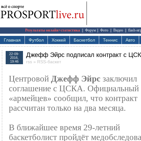
Результаты онлайн+статистика
||
Форум
||
Фото
||
Видео
||
flash-и
Главная
Футбол
Хоккей
Баскетбол
Теннис
Авто
Джефф Эйрс подписал контракт с ЦС
22-09-
2016,
rss
»
RSS-баскет
19:46
Центровой
Джефф Эйрс
заключил
соглашение с ЦСКА. Официальный 
«армейцев» сообщил, что контракт
рассчитан только на два месяца.
В ближайшее время 29-летний
баскетболист пройдёт медобследова