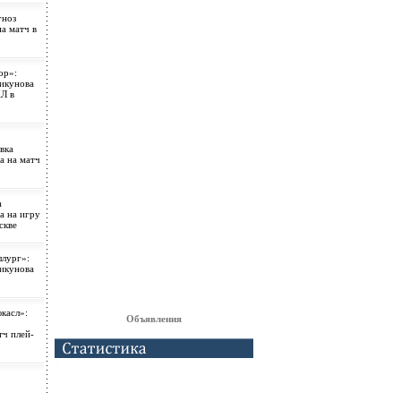
гноз
а матч в
ор»:
рикунова
Л в
вка
а на матч
а
а на игру
скве
лург»:
рикунова
касл»:
Объявления
тч плей-