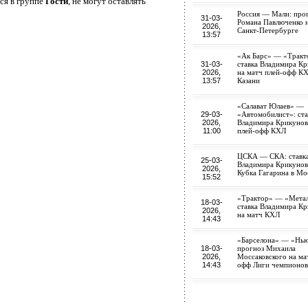
ся в группе
Гости
, не могут оставлять
Россия — Мали: про
31-03-
Романа Павлюченко н
2026,
Санкт-Петербурге
13:57
«Ак Барс» — «Тракт
31-03-
ставка Владимира К
2026,
на матч плей-офф КХ
13:57
Казани
«Салават Юлаев» —
29-03-
«Автомобилист»: ста
2026,
Владимира Крикунов
11:00
плей-офф КХЛ
ЦСКА — СКА: ставк
25-03-
Владимира Крикунов
2026,
Кубка Гагарина в Мо
15:52
«Трактор» — «Метал
18-03-
ставка Владимира К
2026,
на матч КХЛ
14:43
«Барселона» — «Нью
18-03-
прогноз Михаила
2026,
Моссаковского на ма
14:43
офф Лиги чемпионов