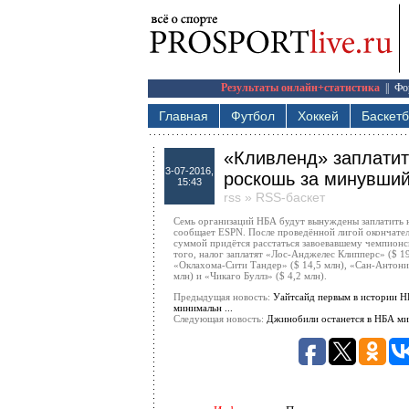
Результаты онлайн+статистика
||
Фо
Главная
Футбол
Хоккей
Баскет
«Кливленд» заплатит
3-07-2016,
роскошь за минувший
15:43
rss
»
RSS-баскет
Семь организаций НБА будут вынуждены заплатить н
сообщает ESPN. После проведённой лигой окончател
суммой придётся расстаться завоевавшему чемпионс
того, налог заплатят «Лос-Анджелес Клипперс» ($ 19
«Оклахома-Сити Тандер» ($ 14,5 млн), «Сан-Антонио
млн) и «Чикаго Буллз» ($ 4,2 млн).
Предыдущая новость:
Уайтсайд первым в истории Н
минимальн ...
Следующая новость:
Джинобили останется в НБА ми