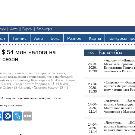
рум
||
Фото
||
Видео
||
flash-игры
бол
Теннис
Авто
Бокс
Разное
Карты
Конкурсы про
 $ 54 млн налога на
 сезон
«Акрон» — «Динам
23-04-
Махачкала: прогноз
2026,
Константина Генича 
15:30
чемпионата России
алог за роскошь по итогам прошлого сезона,
ьной калькуляции установлено, что с наибольшей
кий титул «Кливленд Кавальерс» – $ 54 млн. Кроме
«Спартак» — «Красн
,9 млн), «Голден Стэйт Уорриорз» ($ 14,8 млн),
23-04-
прогноз Игоря Семш
 Спёрс» ($ 4,9 млн), «Хьюстон Рокетс» ($ 4,9
2026,
игру чемпионата Ро
15:30
БА получит максимальный контракт после
«Атлетико» — «Барс
14-04-
прогноз Александра
нимум на сезон
2026,
Мостового на матч 
11:14
чемпионов в Мадрид
«Ливерпуль» — «ПС
14-04-
прогноз Константина
2026,
на матч Лиги чемпи
11:14