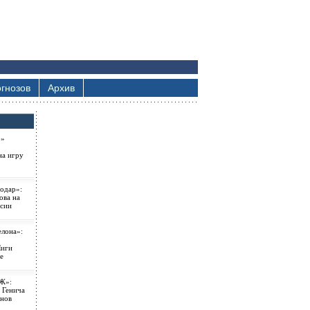
гнозов
Архив
о»
на игру
одар»:
ова на
ссии
елона»:
Лиги
е
Ж»:
 Генича
онов