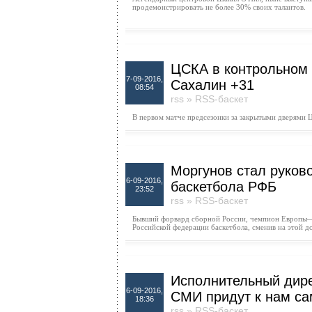
продемонстрировать не более 30% своих талантов.
ЦСКА в контрольном 
7-09-2016,
Сахалин +31
08:54
rss
»
RSS-баскет
В первом матче предсезонки за закрытыми дверями 
Моргунов стал руков
6-09-2016,
баскетбола РФБ
23:52
rss
»
RSS-баскет
Бывший форвард сборной России, чемпион Европы—
Российской федерации баскетбола, сменив на этой 
Исполнительный дире
6-09-2016,
СМИ придут к нам са
18:36
rss
»
RSS-баскет