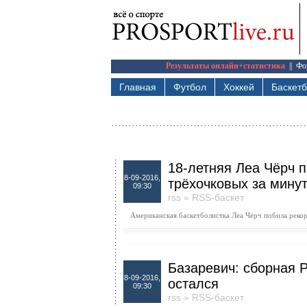
Результаты онлайн+статистика
||
Фо
Главная
Футбол
Хоккей
Баскет
18-летняя Леа Чёрч 
8-09-2016,
трёхочковых за мину
09:30
rss
»
RSS-баскет
Американская баскетболистка Леа Чёрч побила рекор
Базаревич: сборная Р
8-09-2016,
остался
09:30
rss
»
RSS-баскет