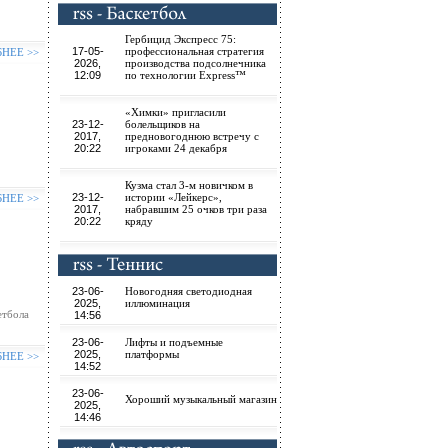
Гербицид Экспресс 75:
17-05-
профессиональная стратегия
БНЕЕ >>
2026,
производства подсолнечника
12:09
по технологии Express™
«Химки» пригласили
23-12-
болельщиков на
2017,
предновогоднюю встречу с
20:22
игроками 24 декабря
Кузма стал 3-м новичком в
23-12-
истории «Лейкерс»,
БНЕЕ >>
2017,
набравшим 25 очков три раза
20:22
кряду
23-06-
Новогодняя светодиодная
2025,
иллюминация
етбола
14:56
23-06-
Лифты и подъемные
2025,
платформы
БНЕЕ >>
14:52
23-06-
Хороший музыкальный магазин
2025,
14:46