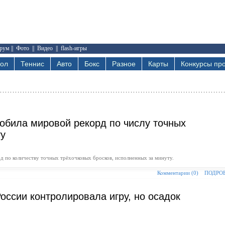
рум
||
Фото
||
Видео
||
flash-игры
бол
Теннис
Авто
Бокс
Разное
Карты
Конкурсы про
побила мировой рекорд по числу точных
ту
д по количеству точных трёхочковых бросков, исполненных за минуту.
Комментарии (0)
ПОДРО
оссии контролировала игру, но осадок