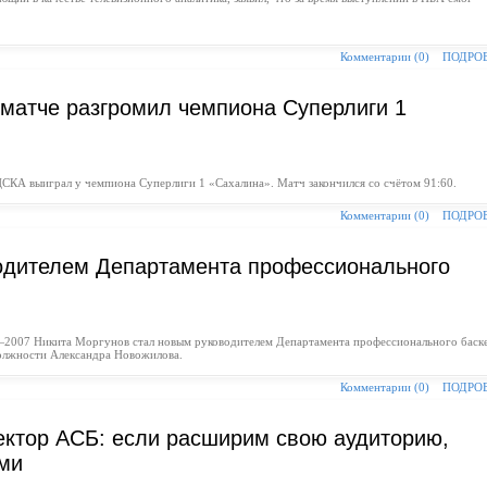
Комментарии (0)
ПОДРО
матче разгромил чемпиона Суперлиги 1
ЦСКА выиграл у чемпиона Суперлиги 1 «Сахалина». Матч закончился со счётом 91:60.
Комментарии (0)
ПОДРО
одителем Департамента профессионального
2007 Никита Моргунов стал новым руководителем Департамента профессионального баск
должности Александра Новожилова.
Комментарии (0)
ПОДРО
ктор АСБ: если расширим свою аудиторию,
ми