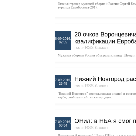
Главный тренер мужской сборной России Сергей Ба
турнира Евробаскета-2017.
20 очков Воронцевич
8-09-2016,
квалификации Евроб
02:55
rss
»
RSS-баскет
Мужская сборная России обыграла команду Швеции с
Нижний Новгород рас
7-09-2016,
23:48
rss
»
RSS-баскет
"Нижний Новгород" воспользовался опцией и расто
клубе, сообщает сайт нижегородцев.
ОНил: в НБА я смог 
7-09-2016,
08:54
rss
»
RSS-баскет
Легендарный центровой Шакил О'Нил, ныне выступающ