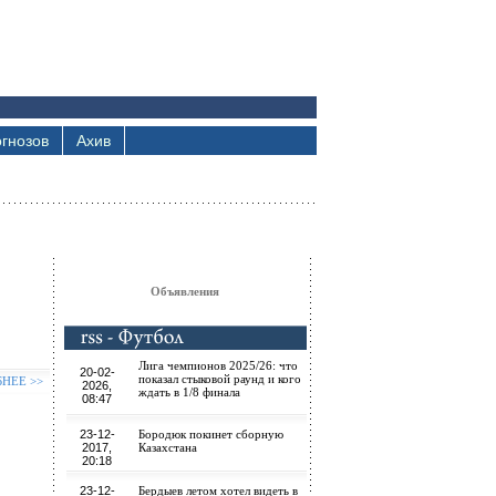
гнозов
Ахив
Объявления
Лига чемпионов 2025/26: что
20-02-
показал стыковой раунд и кого
БНЕЕ >>
2026,
ждать в 1/8 финала
08:47
23-12-
Бородюк покинет сборную
2017,
Казахстана
20:18
23-12-
Бердыев летом хотел видеть в