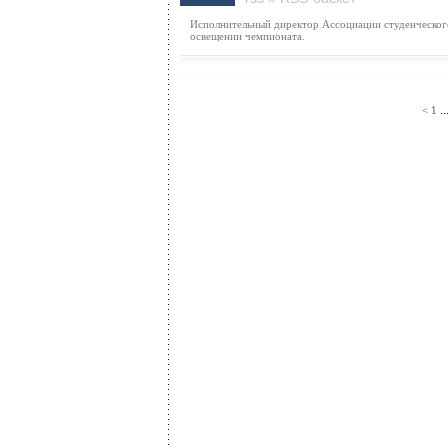
Исполнительный директор Ассоциации студенческого
освещении чемпионата.
..
<
1