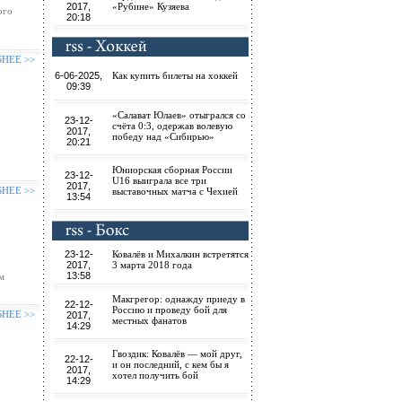
2017,
«Рубине» Кузяева
ого
20:18
БНЕЕ >>
6-06-2025,
Как купить билеты на хоккей
09:39
«Салават Юлаев» отыгрался со
23-12-
счёта 0:3, одержав волевую
2017,
победу над «Сибирью»
20:21
Юниорская сборная России
23-12-
U16 выиграла все три
2017,
БНЕЕ >>
выставочных матча с Чехией
13:54
23-12-
Ковалёв и Михалкин встретятся
2017,
3 марта 2018 года
13:58
м
Макгрегор: однажду приеду в
22-12-
Россию и проведу бой для
БНЕЕ >>
2017,
местных фанатов
14:29
Гвоздик: Ковалёв — мой друг,
22-12-
и он последний, с кем бы я
2017,
хотел получить бой
14:29