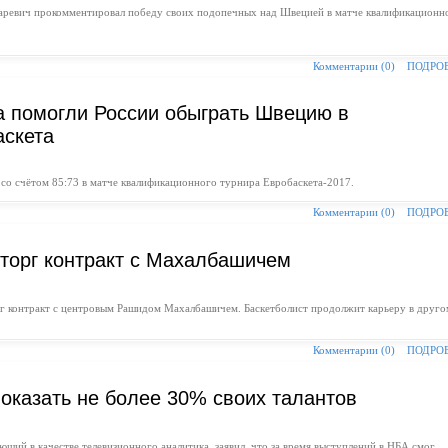
заревич прокомментировал победу своих подопечных над Швецией в матче квалификационн
Комментарии (0)
ПОДРО
а помогли России обыграть Швецию в
аскета
о счётом 85:73 в матче квалификационного турнира Евробаскета-2017.
Комментарии (0)
ПОДРО
торг контракт с Махалбашичем
рг контракт с центровым Рашидом Махалбашичем. Баскетболист продолжит карьеру в друго
Комментарии (0)
ПОДРО
показать не более 30% своих талантов
ий в качестве телевизионного аналитика, заявил, что за время выступлений в НБА смог