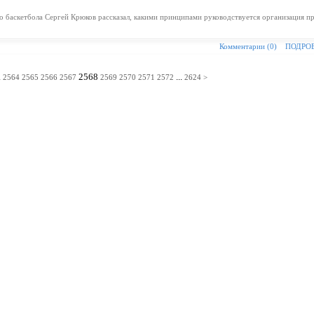
 баскетбола Сергей Крюков рассказал, какими принципами руководствуется организация п
Комментарии (0)
ПОДРО
.
2568
...
2564
2565
2566
2567
2569
2570
2571
2572
2624
>