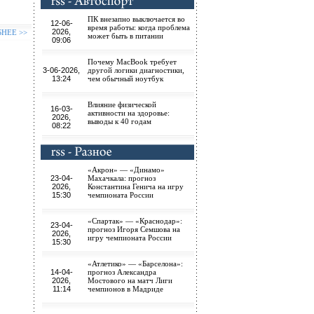
ПК внезапно выключается во
12-06-
время работы: когда проблема
2026,
БНЕЕ >>
может быть в питании
09:06
Почему MacBook требует
3-06-2026,
другой логики диагностики,
13:24
чем обычный ноутбук
Влияние физической
16-03-
активности на здоровье:
2026,
выводы к 40 годам
08:22
«Акрон» — «Динамо»
23-04-
Махачкала: прогноз
2026,
Константина Генича на игру
15:30
чемпионата России
«Спартак» — «Краснодар»:
23-04-
прогноз Игоря Семшова на
2026,
игру чемпионата России
15:30
«Атлетико» — «Барселона»:
14-04-
прогноз Александра
2026,
Мостового на матч Лиги
11:14
чемпионов в Мадриде