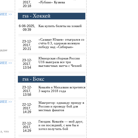
2017,
«Рубине» Кузяева
20:18
БНЕЕ >>
6-06-2025,
Как купить билеты на хоккей
09:39
«Салават Юлаев» отыгрался со
23-12-
счёта 0:3, одержав волевую
2017,
победу над «Сибирью»
20:21
щадке
Юниорская сборная России
23-12-
U16 выиграла все три
БНЕЕ >>
2017,
выставочных матча с Чехией
13:54
23-12-
Ковалёв и Михалкин встретятся
2017,
3 марта 2018 года
13:58
БНЕЕ >>
Макгрегор: однажду приеду в
22-12-
Россию и проведу бой для
2017,
местных фанатов
14:29
Гвоздик: Ковалёв — мой друг,
22-12-
и он последний, с кем бы я
2017,
хотел получить бой
14:29
л, что