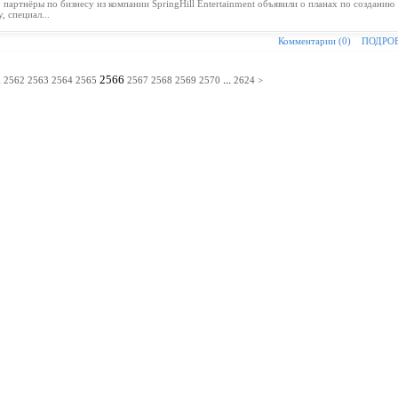
партнёры по бизнесу из компании SpringHill Entertainment объявили о планах по созданию
 специал...
Комментарии (0)
ПОДРО
.
2566
...
2562
2563
2564
2565
2567
2568
2569
2570
2624
>