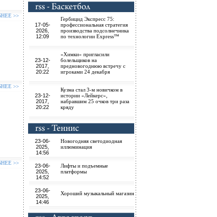
БНЕЕ >>
Гербицид Экспресс 75:
17-05-
профессиональная стратегия
2026,
производства подсолнечника
12:09
по технологии Express™
«Химки» пригласили
23-12-
болельщиков на
2017,
предновогоднюю встречу с
20:22
игроками 24 декабря
БНЕЕ >>
Кузма стал 3-м новичком в
23-12-
истории «Лейкерс»,
2017,
набравшим 25 очков три раза
20:22
кряду
23-06-
Новогодняя светодиодная
2025,
иллюминация
14:56
БНЕЕ >>
23-06-
Лифты и подъемные
2025,
платформы
14:52
23-06-
Хороший музыкальный магазин
2025,
14:46