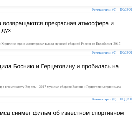
Комментарии (0)
ПОДРО
ю возвращаются прекрасная атмосфера и
 дух
й Кириленко прокомментировал выход мужской сборной России на Евробаскет-2017.
Комментарии (0)
ПОДРО
дила Боснию и Герцеговину и пробилась на
нира к чемпионату Европы - 2017 мужская сборная Боснии и Герцеговины принимала
Комментарии (0)
ПОДРО
мса снимет фильм об известном спортивном