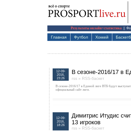
Результаты онлайн+статистика
||
Фо
Главная
Футбол
Хоккей
Баскет
В сезоне-2016/17 в Е
12-09-
2016,
rss
»
RSS-баскет
23:26
В сезоне-2016/17 в Единой лиге ВТБ будут выступат
официальный сайт лиги.
Димитрис Итудис счит
12-09-
13 игроков
2016,
18:26
rss
»
RSS-баскет