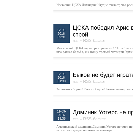
Наставник ЦСКА Димитрис Итудис считает, что расш
ЦСКА победил Арис в
12-09-
строй
2016,
09:31
rss
»
RSS-баскет
Московский ЦСКА переиграл греческий "Арис" со сч
шла равная борьба, и к концу третьей четверти "арме
Быков не будет играт
12-09-
2016,
rss
»
RSS-баскет
01:30
Защитник сборной России Сергей Быков заявил, что 
Доминик Уотерс не п
11-09-
2016,
rss
»
RSS-баскет
19:38
Американский защитник Доминик Уотерс не смог про
игрок покинул расположение команды.