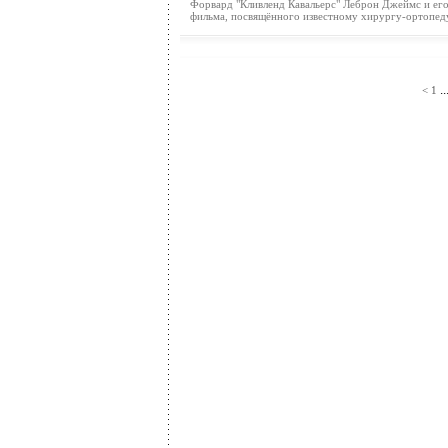
Форвард "Кливленд Кавальерс" Леброн Джеймс и его 
фильма, посвящённого известному хирургу-ортопеду,
..
<
1