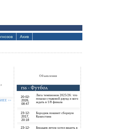
гнозов
Ахив
Объявления
ил
Лига чемпионов 2025/26: что
20-02-
показал стыковой раунд и кого
БНЕЕ >>
2026,
ждать в 1/8 финала
08:47
23-12-
Бородюк покинет сборную
2017,
Казахстана
20:18
23-12-
Бердыев летом хотел видеть в