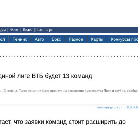
рум
||
Фото
||
Видео
||
flash-игры
бол
Теннис
Авто
Бокс
Разное
Карты
Конкурсы про
диной лиге ВТБ будет 13 команд
ь 13 команд. Такое решение было принято на совещании руководства Лиги и клубов, сообщ
Комментарии (0)
ПОДРО
ает, что заявки команд стоит расширить до