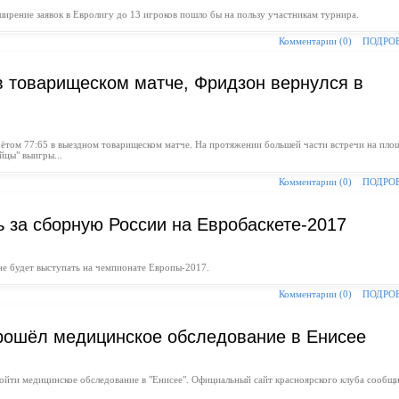
ирение заявок в Евролигу до 13 игроков пошло бы на пользу участникам турнира.
Комментарии (0)
ПОДРО
 товарищеском матче, Фридзон вернулся в
ётом 77:65 в выездном товарищеском матче. На протяжении большей части встречи на пло
йцы" выигры...
Комментарии (0)
ПОДРО
ь за сборную России на Евробаскете-2017
не будет выступать на чемпионате Европы-2017.
Комментарии (0)
ПОДРО
рошёл медицинское обследование в Енисее
йти медицинское обследование в "Енисее". Официальный сайт красноярского клуба сообщи