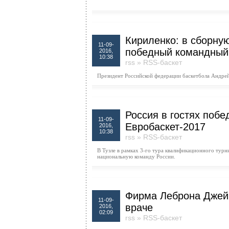
Кириленко: в сборну
11-09-
победный командный
2016,
10:38
rss
»
RSS-баскет
Президент Российской федерации баскетбола Андре
Россия в гостях побе
11-09-
Евробаскет-2017
2016,
10:38
rss
»
RSS-баскет
В Тузле в рамках 3-го тура квалификационного тур
национальную команду России.
Фирма Леброна Джей
11-09-
враче
2016,
02:09
rss
»
RSS-баскет