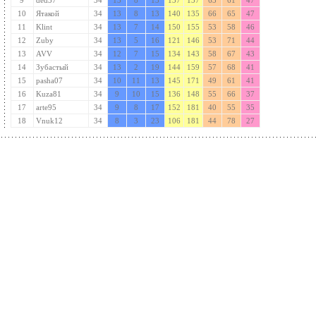
10
Ятакой
34
13
8
13
140
135
66
65
47
11
Klint
34
13
7
14
150
155
53
58
46
12
Zuby
34
13
5
16
121
146
53
71
44
13
AVV
34
12
7
15
134
143
58
67
43
14
Зубастый
34
13
2
19
144
159
57
68
41
15
pasha07
34
10
11
13
145
171
49
61
41
16
Kuza81
34
9
10
15
136
148
55
66
37
17
arte95
34
9
8
17
152
181
40
55
35
18
Vnuk12
34
8
3
23
106
181
44
78
27