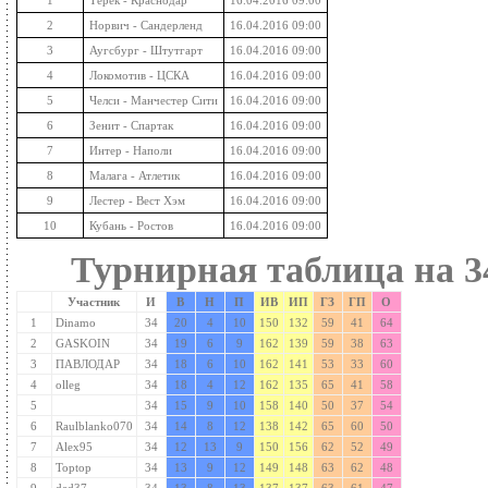
2
Норвич - Сандерленд
16.04.2016 09:00
3
Аугсбург - Штутгарт
16.04.2016 09:00
4
Локомотив - ЦСКА
16.04.2016 09:00
5
Челси - Манчестер Сити
16.04.2016 09:00
6
Зенит - Спартак
16.04.2016 09:00
7
Интер - Наполи
16.04.2016 09:00
8
Малага - Атлетик
16.04.2016 09:00
9
Лестер - Вест Хэм
16.04.2016 09:00
10
Кубань - Ростов
16.04.2016 09:00
Турнирная таблица на
3
Участник
И
В
Н
П
ИВ
ИП
ГЗ
ГП
О
1
Dinamo
34
20
4
10
150
132
59
41
64
2
GASKOIN
34
19
6
9
162
139
59
38
63
3
ПАВЛОДАР
34
18
6
10
162
141
53
33
60
4
olleg
34
18
4
12
162
135
65
41
58
5
34
15
9
10
158
140
50
37
54
6
Raulblanko070
34
14
8
12
138
142
65
60
50
7
Alex95
34
12
13
9
150
156
62
52
49
8
Toptop
34
13
9
12
149
148
63
62
48
9
ded37
34
13
8
13
137
137
63
61
47