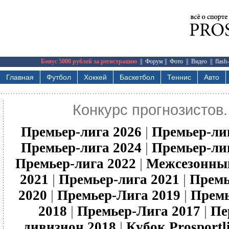
Бонус 5000 рублей за регистрацию
||
Форум
||
Фото
||
Видео
||
flash
Главная
Футбол
Хоккей
Баскетбол
Теннис
Авто
Конкурс прогнозистов.
Премьер-лига 2026
|
Премьер-ли
Премьер-лига 2024
|
Премьер-ли
Премьер-лига 2022
|
Межсезонны
2021
|
Премьер-лига 2021
|
Премь
2020
|
Премьер-Лига 2019
|
Премь
2018
|
Премьер-Лига 2017
|
Пе
дивизион 2018
|
Кубок Prosportl