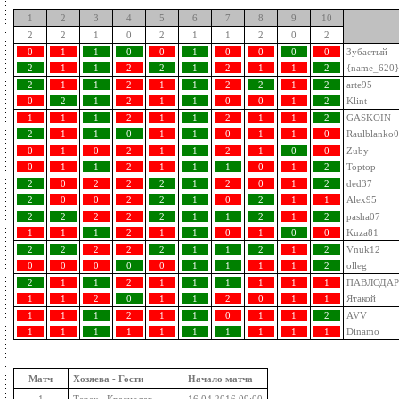
1
2
3
4
5
6
7
8
9
10
2
2
1
0
2
1
1
2
0
2
0
1
1
0
0
1
0
0
0
0
Зубастый
2
1
1
2
2
1
2
1
1
2
{name_620}
2
1
1
2
1
1
2
2
1
2
arte95
0
2
1
2
1
1
0
0
1
2
Klint
1
1
1
2
1
1
2
1
1
2
GASKOIN
2
1
1
0
1
1
0
1
1
0
Raulblanko
0
1
0
2
1
1
2
1
0
0
Zuby
0
1
1
2
1
1
1
0
1
2
Toptop
2
0
2
2
2
1
2
0
1
2
ded37
2
0
0
2
2
1
0
2
1
1
Alex95
2
2
2
2
2
1
1
2
1
2
pasha07
1
1
1
2
1
1
0
1
0
0
Kuza81
2
2
2
2
2
1
1
2
1
2
Vnuk12
0
0
0
0
0
1
1
1
1
2
olleg
2
1
1
2
1
1
1
1
1
1
ПАВЛОДАР
1
1
2
0
1
1
2
0
1
1
Ятакой
1
1
1
2
1
1
0
1
1
2
AVV
1
1
1
1
1
1
1
1
1
1
Dinamo
Матч
Хозяева - Гости
Начало матча
1
Терек - Краснодар
16.04.2016 09:00