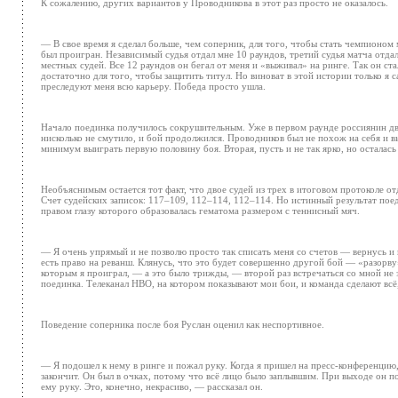
К сожалению, других вариантов у Проводникова в этот раз просто не оказалось.
— В свое время я сделал больше, чем соперник, для того, чтобы стать чемпионо
был проигран. Независимый судья отдал мне 10 раундов, третий судья матча отдал
местных судей. Все 12 раундов он бегал от меня и «выживал» на ринге. Так он с
достаточно для того, чтобы защитить титул. Но виноват в этой истории только я
преследуют меня всю карьеру. Победа просто ушла.
Начало поединка получилось сокрушительным. Уже в первом раунде россиянин дв
нисколько не смутило, и бой продолжился. Проводников был не похож на себя и вы
минимум выиграть первую половину боя. Вторая, пусть и не так ярко, но осталась
Необъяснимым остается тот факт, что двое судей из трех в итоговом протоколе от
Счет судейских записок: 117–109, 112–114, 112–114. Но истинный результат пое
правом глазу которого образовалась гематома размером с теннисный мяч.
— Я очень упрямый и не позволю просто так списать меня со счетов — вернусь и 
есть право на реванш. Клянусь, что это будет совершенно другой бой — «разорву»
которым я проиграл, — а это было трижды, — второй раз встречаться со мной не 
поединка. Телеканал HBO, на котором показывают мои бои, и команда сделают всё
Поведение соперника после боя Руслан оценил как неспортивное.
— Я подошел к нему в ринге и пожал руку. Когда я пришел на пресс-конференцию, 
закончит. Он был в очках, потому что всё лицо было заплывшим. При выходе он п
ему руку. Это, конечно, некрасиво, — рассказал он.