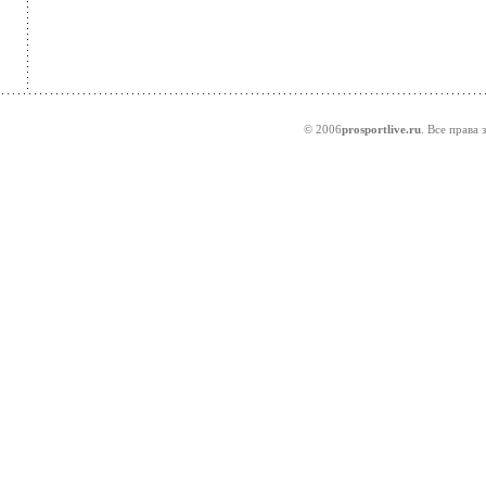
© 2006
prosportlive.ru
. Все права