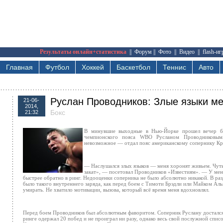
Результаты онлайн+статистика
||
Форум
||
Фото
||
Видео
||
flash-и
Главная
Футбол
Хоккей
Баскетбол
Теннис
Авто
Руслан Проводников: Злые языки м
21-06-
2014,
Бокс
21:32
В минувшие выходные в Нью-Йорке прошел вечер бок
чемпионского пояса WBO Русланом Проводниковым. 
невозможное — отдал пояс американскому сопернику Кри
— Наслушался злых языков — меня хоронят живьем. Чуть ли
закат», — посетовал Проводников «Известиям». — У мен
быстрее обратно в ринг. Недооценки соперника не было абсолютно никакой. В разд
было такого внутреннего заряда, как перед боем с Тимоти Брэдли или Майком Альв
умирать. Не хватило мотивации, вызова, который всё время меня вдохновлял.
Перед боем Проводников был абсолютным фаворитом. Соперник Руслану досталс
ринге одержал 20 побед и не проиграл ни разу, однако весь свой послужной спис