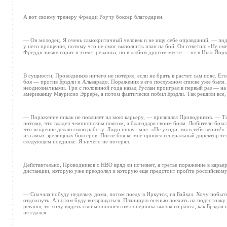
А вот своему тренеру Фредди Роучу боксер благодарен.
— Он молодец. Я очень самокритичный человек и не ищу себе оправданий, — поде
у него прощения, потому что не смог выполнить план на бой. Он ответил: «Не сме
Фредди также горит и хочет реванша, но в любом другом месте — не в Нью-Йорк
В сущности, Проводников ничего не потерял, если не брать в расчет сам пояс. Его
боя — против Брэдли и Альварадо. Поражения в его послужном списке уже были. 
неоднозначными. Три с половиной года назад Руслан проиграл в первый раз — на
американцу Маурисио Эррере, а потом фактически побил Брэдли. Так решили все,
— Поражение никак не повлияет на мою карьеру, — признался Проводников. — Тит
потому, что владел чемпионским поясом, а благодаря своим боям. Любители бокс
что искренне делаю свою работу. Люди пишут мне: «Не уходи, мы в тебя верим!»
из самых зрелищных боксеров. После боя ко мне пришел генеральный директор теле
следующем поединке. Я ничего не потерял.
Действительно, Проводников с HBO вряд ли исчезнет, а третье поражение в карье
дистанции, которую уже преодолел и которую еще предстоит пройти российскому
— Сначала побуду недельку дома, потом поеду в Иркутск, на Байкал. Хочу побыть
отдохнуть. А потом буду возвращаться. Планирую осенью поехать на подготовку в
реванш, то хочу видеть своим оппонентом соперника высокого ранга, как Брэдли и
не сдался