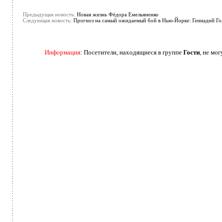
Предыдущая новость:
Новая жизнь Фёдора Емельяненко
Следующая новость:
Прогноз на самый ожидаемый бой в Нью-Йорке: Геннадий Го
Информация
: Посетители, находящиеся в группе
Гости
, не мо