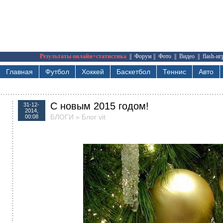
Результаты онлайн+статистика
||
Форум
||
Фото
||
Видео
||
flash-и
Главная
Футбол
Хоккей
Баскетбол
Теннис
Авто
С новым 2015 годом!
31-12-
2014,
БЛОГИ
»
Блог vit
00:08