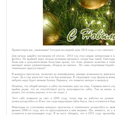
Приветствую вас, уважаемые! Сегодня последний день 2014 года, а это означает,
Для начала давайте поговорим об итогах. 2014 год стал самым интересным в пл
футбол. По крайней мере, вторая половина прошлого сезона быа такой, благодар
были еще и дополнительные бонусные призы, что тоже дбавило позитива в чемп
выглядит менее увлекательным, обзоров не хватает... Но сама спортивная борьба
чемпионате присутствуют!
В конкурсе прогнозов, несмотря на нововведение, дающее возможность выиграт
стало. Да и сам джек-пот так и не был разыгран. В следующем году формула конку
набрать надо будет меньше баллов. Надеюсь, это повысит интерес к конкурсу.
Понятно, что общий интерес к сайту постепенно идет на спад. Слишком много ста
крайне редко, что не способствует росту популярности сайта. Тем не менее,
решил, что истина дороже, и его не отдал :)
Этот сайт появился на свет в 2006 году, тогда еще он работал на домене p
домен prosportlive.ru И все эти годы владельцем сайта был я, так и останется в б
Некоторые из участников конкурса прогнозов и чемпионата prosportlive.ru яв
времен 2006-го года, кто-то присоединился к нам недавно. Нас немного, но у 
останется в наступающем году. Я не могу обещать, что в 2015 году произойд