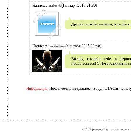
Написал:
(1 января 2015 21:30)
andrtsch
Друзей хотя бы немного, и чтобы 
Написал:
(4 января 2015 23:40)
Parabellum
Виталь, спасибо тебе за верно
продолжается! С Новогодними праз
Информация
: Посетители, находящиеся в группе
Гости
, не мо
© 2006
prosportlive.ru
. Все права