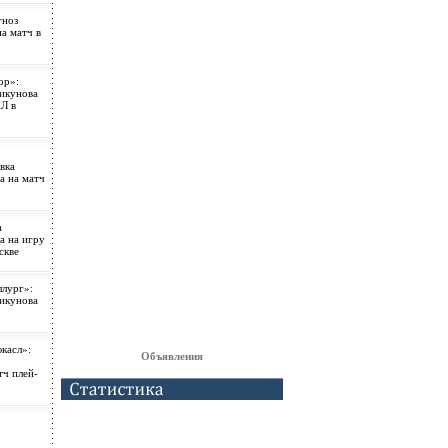
гноз
а матч в
ор»:
рикунова
Л в
вка
а на матч
а
а на игру
скве
лург»:
рикунова
касл»:
Объявления
тч плей-