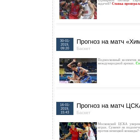
турнирной таблице Евро
задачей?
Ставка проиграл
Прогноз на матч «Хи
30-01-
2019,
Баскет
09:20
Подмосковный коллектив я
международной аренах.
Ст
Прогноз на матч ЦСК
16-01-
2019,
Баскет
15:43
Московский ЦСКА уверен
играх. Сумеют ли подопеч
против немецкой команды?