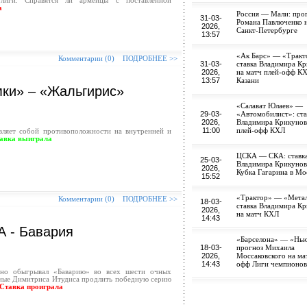
лиги. Справятся ли армейцы с поставленной
а
Россия — Мали: про
31-03-
Романа Павлюченко н
2026,
Санкт-Петербурге
13:57
«Ак Барс» — «Тракт
Комментарии (0)
ПОДРОБНЕЕ >>
31-03-
ставка Владимира К
2026,
на матч плей-офф КХ
13:57
Казани
мки» – «Жальгирис»
«Салават Юлаев» —
29-03-
«Автомобилист»: ста
2026,
Владимира Крикунов
11:00
плей-офф КХЛ
вляет собой противоположности на внутренней и
авка выиграла
ЦСКА — СКА: ставк
25-03-
Владимира Крикунов
2026,
Кубка Гагарина в Мо
15:52
«Трактор» — «Метал
Комментарии (0)
ПОДРОБНЕЕ >>
18-03-
ставка Владимира К
2026,
на матч КХЛ
14:43
А - Бавария
«Барселона» — «Нью
18-03-
прогноз Михаила
2026,
Моссаковского на ма
14:43
офф Лиги чемпионов
но обыгрывал «Баварию» во всех шести очных
ные Димитриса Итудиса продлить победную серию
Ставка проиграла