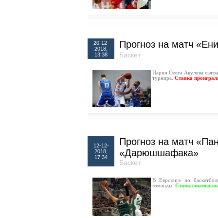
Прогноз на матч «Ен
20-12-
2018,
Баскет
13:38
Парни Олега Акулова сыгр
турнира.
Ставка проиграл
Прогноз на матч «Па
12-12-
«Дарюшшафака»
2018,
17:34
Баскет
В Евролиге по баскетбол
команды.
Ставка выиграл