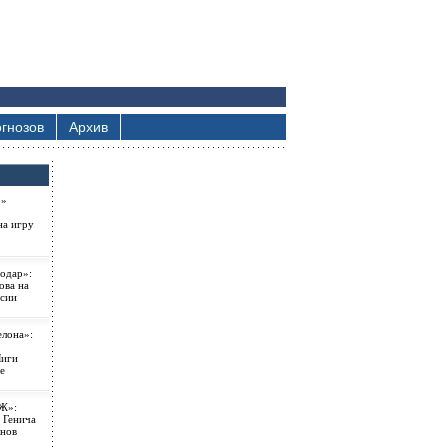
гнозов
Архив
о»
на игру
одар»:
ова на
ссии
елона»:
Лиги
е
Ж»:
 Генича
онов