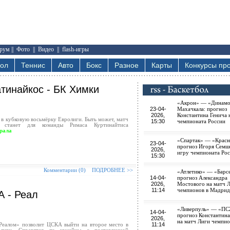
рум
||
Фото
||
Видео
||
flash-игры
бол
Теннис
Авто
Бокс
Разное
Карты
Конкурсы про
атинайкос - БК Химки
«Акрон» — «Динам
23-04-
Махачкала: прогноз
2026,
Константина Генича 
 в кубковую восьмёрку Евролиги. Быть может, матч
15:30
чемпионата России
» станет для команды Римаса Куртинайтиса
рала
«Спартак» — «Красн
23-04-
прогноз Игоря Семш
2026,
игру чемпионата Ро
15:30
Комментарии (0)
ПОДРОБНЕЕ >>
«Атлетико» — «Барс
14-04-
прогноз Александра
2026,
Мостового на матч 
11:14
чемпионов в Мадрид
А - Реал
«Ливерпуль» — «ПС
14-04-
прогноз Константина
2026,
на матч Лиги чемпи
11:14
Реалом» позволит ЦСКА выйти на второе место в