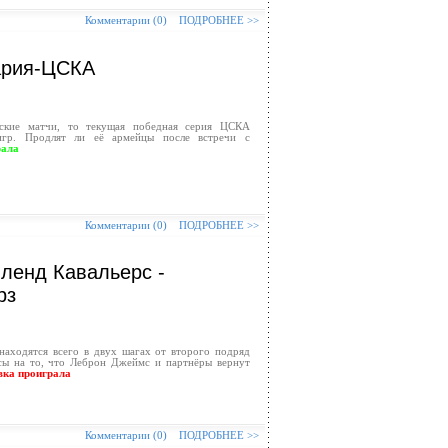
Комментарии (0)
ПОДРОБНЕЕ >>
ария-ЦСКА
еские матчи, то текущая победная серия ЦСКА
 игр. Продлят ли её армейцы после встречи с
рала
Комментарии (0)
ПОДРОБНЕЕ >>
вленд Кавальерс -
рз
находятся всего в двух шагах от второго подряд
сы на то, что Леброн Джеймс и партнёры вернут
вка проиграла
Комментарии (0)
ПОДРОБНЕЕ >>