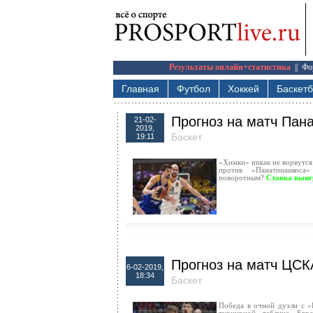
Результаты онлайн+статистика
||
Фо
Главная
Футбол
Хоккей
Баскет
Прогноз на матч Пан
21-02-
2019,
Баскет
19:11
«Химки» никак не ворвутся
против «Панатинаикоса
поворотным?
Ставка выиг
Прогноз на матч ЦСК
6-02-2019,
18:34
Баскет
Победа в очной дуэли с «