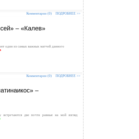
Комментарии (0)
ПОДРОБНЕЕ >>
исей» – «Калев»
ают один из самых важных матчей данного
а
Комментарии (0)
ПОДРОБНЕЕ >>
натинаикос» –
у встречаются две почти равные на мой взгляд
а