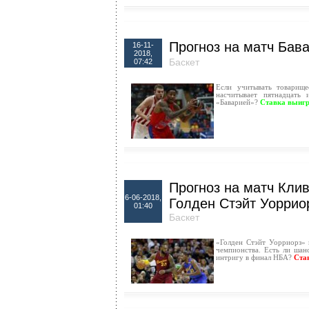
Прогноз на матч Бав
16-11-
2018,
Баскет
07:42
Если учитывать товарищ
насчитывает пятнадцать
«Баварией»?
Ставка выиг
Прогноз на матч Кли
6-06-2018,
Голден Стэйт Уоррио
01:40
Баскет
«Голден Стэйт Уорриорз» 
чемпионства. Есть ли шан
интригу в финал НБА?
Ста