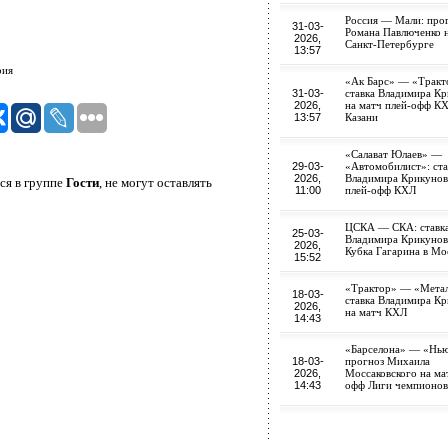
Россия — Мали: про
31-03-
Романа Павлюченко н
2026,
Санкт-Петербурге
13:57
рия
«Ак Барс» — «Тракт
31-03-
ставка Владимира К
2026,
на матч плей-офф КХ
13:57
Казани
«Салават Юлаев» —
29-03-
«Автомобилист»: ста
2026,
Владимира Крикунов
ся в группе
Гости
, не могут оставлять
11:00
плей-офф КХЛ
ЦСКА — СКА: ставк
25-03-
Владимира Крикунов
2026,
Кубка Гагарина в Мо
15:52
«Трактор» — «Метал
18-03-
ставка Владимира К
2026,
на матч КХЛ
14:43
«Барселона» — «Нью
18-03-
прогноз Михаила
2026,
Моссаковского на ма
14:43
офф Лиги чемпионов