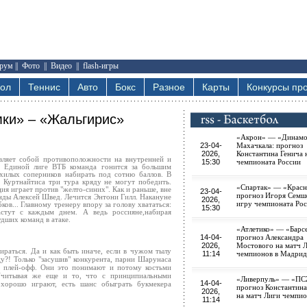
рум
||
Фото
||
Видео
||
flash-игры
бол
Теннис
Авто
Бокс
Разное
Карты
Конкурсы про
мки» – «Жальгирис»
«Акрон» — «Динам
23-04-
Махачкала: прогноз
2026,
Константина Генича 
вляет собой противоположности на внутренней и
15:30
чемпионата России
 Единой лиге ВТБ команда гонится за большим
хилых соперников набирать под сотню баллов. В
 Куртнайтиса три тура кряду не могут победить.
«Спартак» — «Красн
ция играет против "желто-синих". Как и раньше, вне
23-04-
прогноз Игоря Семш
нды Алексей Швед. Лечится Энтони Гилл. Накануне
2026,
игру чемпионата Ро
ов... Главному тренеру впору за голову хвататься:
15:30
стут с каждым днем. А ведь россияне,набирая
удших команд в атаке.
«Атлетико» — «Барс
14-04-
прогноз Александра
2026,
Мостового на матч 
ираться. Да и как быть иначе, если в чужом тылу
11:14
чемпионов в Мадрид
у?! Только "засушив" конкурента, парни Шарунаса
а плей-офф. Они это понимают и потому костьми
 Учитывая же еще и то, что с принципиальными
«Ливерпуль» — «ПС
14-04-
хорошо играют, есть шанс обыграть букмекера
прогноз Константина
2026,
на матч Лиги чемпи
11:14