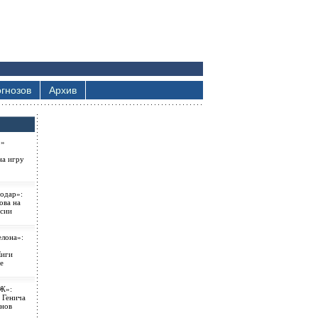
гнозов
Архив
о»
на игру
одар»:
ова на
ссии
елона»:
Лиги
е
Ж»:
 Генича
онов