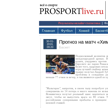
Результаты онлайн+статистика
||
Фо
Главная
Футбол
Хоккей
Баскет
Прогноз на матч «Хи
30-01-
2019,
Баскет
09:20
Подмосковный коллектив я
международной аренах. В
кушем, умудряясь против 
Евролиге же парни Римаса
Более того, кадровая ситуа
игры лучший снайпер кома
травму получил Андрей Зубк
проблемы в созидании ра
меньше 77 очков за вечер, и так являются одной из х
"Жальгирис", напротив, в своем тылу попробует уп
совершаешь по 14 потерь и много мажешь по кольц
Ясикявичюса получат реальный шанс зацепиться з
лягут, чтобы не выпустить врага из 80 очков.
российскими соперниками прибалты в принципе 
низовой ставкой.