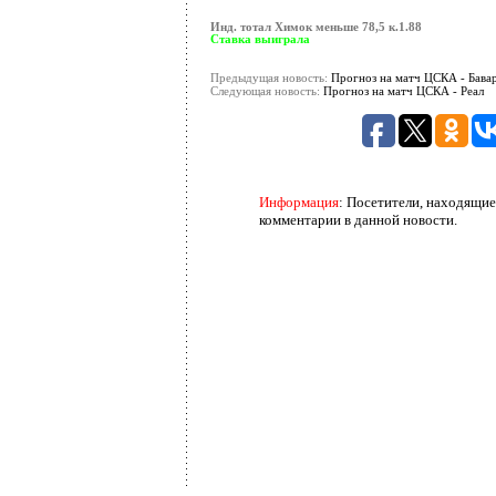
Инд. тотал Химок меньше 78,5 к.
1.88
Ставка выиграла
Предыдущая новость:
Прогноз на матч ЦСКА - Бава
Следующая новость:
Прогноз на матч ЦСКА - Реал
Информация
: Посетители, находящие
комментарии в данной новости.