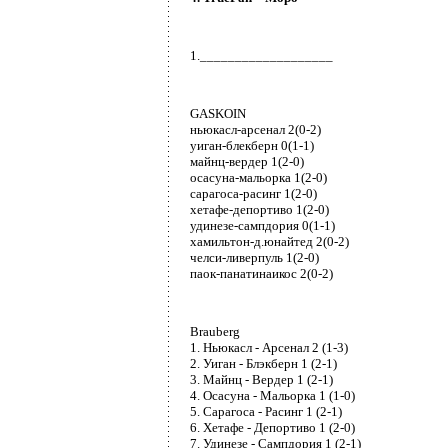
1.___________________
GASKOIN
ньюкасл-арсенал 2(0-2)
уиган-блекберн 0(1-1)
майнц-вердер 1(2-0)
осасуна-мальорка 1(2-0)
сарагоса-расинг 1(2-0)
хетафе-депортиво 1(2-0)
удинезе-сампдория 0(1-1)
хамильтон-д.юнайтед 2(0-2)
челси-ливерпуль 1(2-0)
паок-панатинаикос 2(0-2)
Brauberg
1. Ньюкасл - Арсенал 2 (1-3)
2. Уиган - Блэкберн 1 (2-1)
3. Майнц - Вердер 1 (2-1)
4. Осасуна - Мальорка 1 (1-0)
5. Сарагоса - Расинг 1 (2-1)
6. Хетафе - Депортиво 1 (2-0)
7. Удинезе - Сампдория 1 (2-1)