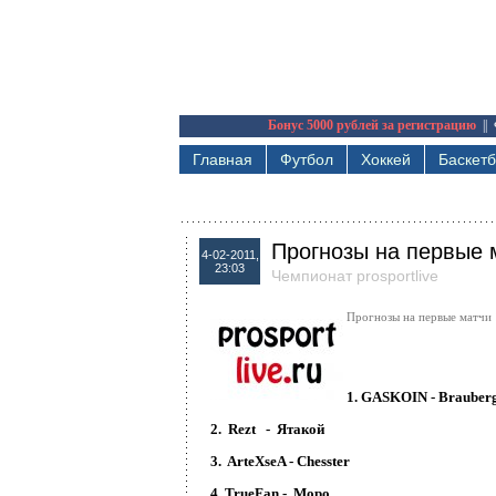
Бонус 5000 рублей за регистрацию
||
Главная
Футбол
Хоккей
Баскет
Прогнозы на первые м
4-02-2011,
23:03
Чемпионат prosportlive
Прогнозы на первые матчи 1
1. GASKOIN -
Brauber
2.
Rezt -
Ятакой
3.
ArteXseA -
Chesster
4.
TrueFan -
Моро