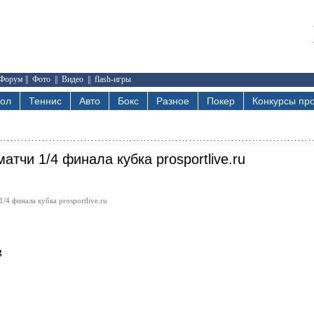
Форум
||
Фото
||
Видео
||
flash-игры
бол
Теннис
Авто
Бокс
Разное
Покер
Конкурсы про
атчи 1/4 финала кубка prosportlive.ru
/4 финала кубка prosportlive.ru
g