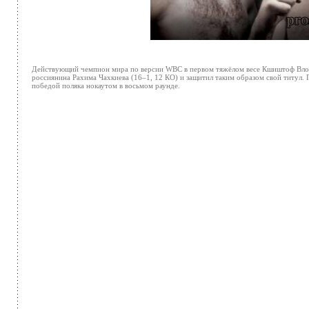
Действующий чемпион мира по версии WBC в первом тяжёлом весе Кшиштоф Вло
россиянина Рахима Чахкиева (16–1, 12 КО) и защитил таким образом свой титул.
победой поляка нокаутом в восьмом раунде.