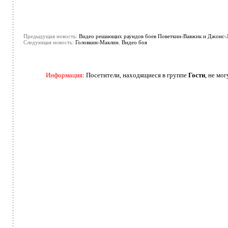
Предыдущая новость:
Видео решающих раундов боев Поветкин-Вавжик и Джонс-
Следующая новость:
Головкин-Маклин. Видео боя
Информация
: Посетители, находящиеся в группе
Гости
, не мо