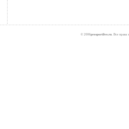
© 2006
prosportlive.ru
. Все права