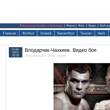
Результаты онлайн+статистика
||
Форум
||
Фото
||
Видео
||
flash-и
Главная
Футбол
Хоккей
Баскетбол
Теннис
Авто
Влодарчик-Чахкиев. Видео боя
22-06-
2013,
VideoApxuB
»
Бокс_видео
03:20