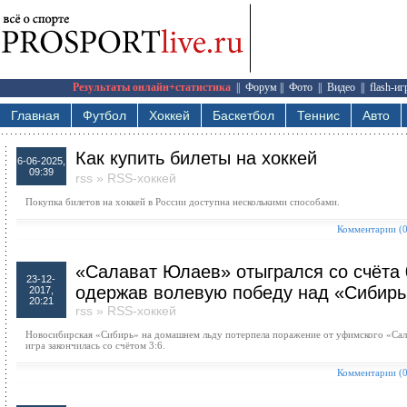
Результаты онлайн+статистика
||
Форум
||
Фото
||
Видео
||
flash-и
Главная
Футбол
Хоккей
Баскетбол
Теннис
Авто
Как купить билеты на хоккей
6-06-2025,
09:39
rss
»
RSS-хоккей
Покупка билетов на хоккей в России доступна несколькими способами.
Комментарии (0
«Салават Юлаев» отыгрался со счёта 
23-12-
одержав волевую победу над «Сибир
2017,
20:21
rss
»
RSS-хоккей
Новосибирская «Сибирь» на домашнем льду потерпела поражение от уфимского «Сал
игра закончилась со счётом 3:6.
Комментарии (0