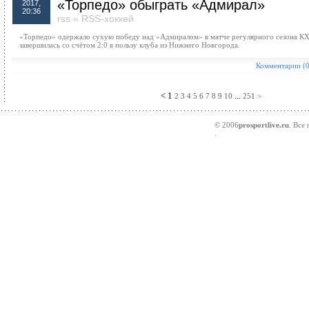
«Торпедо» обыграть «Адмирал»
2017,
20:36
rss
»
RSS-хоккей
«Торпедо» одержало сухую победу над «Адмиралом» в матче регулярного сезона КХ
завершилась со счётом 2:0 в пользу клуба из Нижнего Новгорода.
Комментарии (0
<
1
...
2
3
4
5
6
7
8
9
10
251
>
© 2006
prosportlive.ru
. Все
.