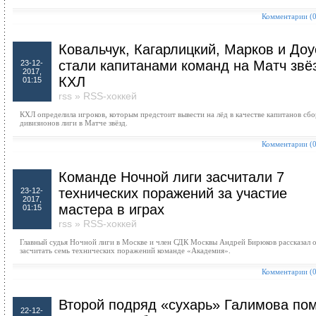
Комментарии (0
Ковальчук, Кагарлицкий, Марков и Доу
стали капитанами команд на Матч звё
23-12-
2017,
КХЛ
01:15
rss
»
RSS-хоккей
КХЛ определила игроков, которым предстоит вывести на лёд в качестве капитанов сб
дивизионов лиги в Матче звёзд.
Комментарии (0
Команде Ночной лиги засчитали 7
технических поражений за участие
23-12-
2017,
мастера в играх
01:15
rss
»
RSS-хоккей
Главный судья Ночной лиги в Москве и член СДК Москвы Андрей Бирюков рассказал 
засчитать семь технических поражений команде «Академия».
Комментарии (0
Второй подряд «сухарь» Галимова по
22-12-