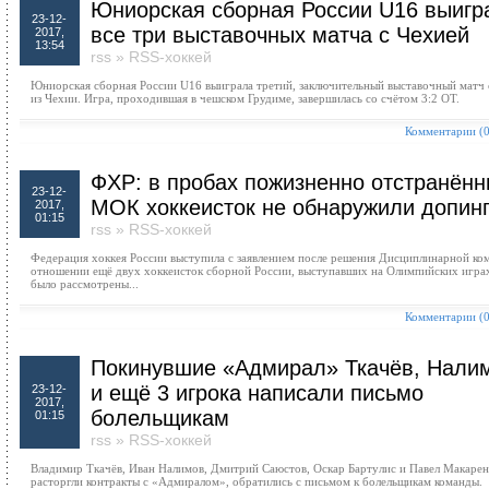
Юниорская сборная России U16 выигр
23-12-
все три выставочных матча с Чехией
2017,
13:54
rss
»
RSS-хоккей
Юниорская сборная России U16 выиграла третий, заключительный выставочный матч 
из Чехии. Игра, проходившая в чешском Грудиме, завершилась со счётом 3:2 ОТ.
Комментарии (0
ФХР: в пробах пожизненно отстранён
23-12-
МОК хоккеисток не обнаружили допин
2017,
01:15
rss
»
RSS-хоккей
Федерация хоккея России выступила с заявлением после решения Дисциплинарной к
отношении ещё двух хоккеисток сборной России, выступавших на Олимпийских играх
было рассмотрены...
Комментарии (0
Покинувшие «Адмирал» Ткачёв, Нали
и ещё 3 игрока написали письмо
23-12-
2017,
болельщикам
01:15
rss
»
RSS-хоккей
Владимир Ткачёв, Иван Налимов, Дмитрий Саюстов, Оскар Бартулис и Павел Макарен
расторгли контракты с «Адмиралом», обратились с письмом к болельщикам команды.