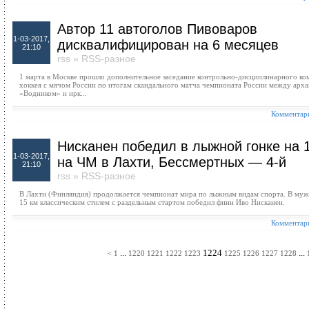
Автор 11 автоголов Пивоваров
1-03-2017,
дисквалифицирован на 6 месяцев
21:10
rss
»
RSS-разное
1 марта в Москве прошло дополнительное заседание контрольно-дисциплинарного ко
хоккея с мячом России по итогам скандального матча чемпионата России между арх
«Водником» и ирк...
Комментари
Нисканен победил в лыжной гонке на 
1-03-2017,
на ЧМ в Лахти, Бессмертных — 4-й
21:10
rss
»
RSS-разное
В Лахти (Финляндия) продолжается чемпионат мира по лыжным видам спорта. В муж
15 км классическим стилем с раздельным стартом победил финн Иво Нисканен.
Комментари
...
1224
...
<
1
1220
1221
1222
1223
1225
1226
1227
1228