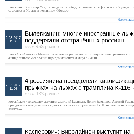
Россиянин Владимир Федосеев одержал победу на шахматном фестивале «Аэрофлот 
состоялся в Москве в гостинице «Космос».
Комментари
Вылегжанин: многие иностранные лыж
2-03-2017,
поддержали отстранённых россиян
11:08
rss
»
RSS-разное
Российский лыжник Максим Вылегжанин рассказал, что говорили иностранные спорт
антидопинговом собрании перед чемпионатом мира в Лахти.
Комментари
4 россиянина преодолели квалификац
2-03-2017,
прыжках на лыжах с трамплина К-116 
11:08
rss
»
RSS-разное
Российские «летающие» лыжники Дмитрий Васильев, Денис Корнилов, Алексей Ромаш
преодолели квалификацию в прыжках на лыжах с трамплина К-116 на чемпионате ми
спорта,...
Комментари
Касперович: Виролайнен выступит на