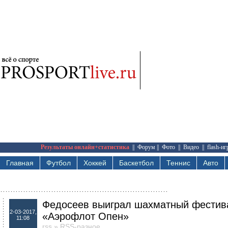
Результаты онлайн+статистика
||
Форум
||
Фото
||
Видео
||
flash-и
Главная
Футбол
Хоккей
Баскетбол
Теннис
Авто
Федосеев выиграл шахматный фестив
2-03-2017,
«Аэрофлот Опен»
11:08
rss
»
RSS-разное