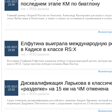
1-03-2017,
последнем этапе КМ по биатлону
23:30
rss
»
RSS-разное
Главный тренер сборной России по биатлону Александр Касперович рассказал о подг
этапу Кубка мира в Пхенчхане, а также о планах на оставшиеся соревнования в сезоне
...
Комментари
Елфутина выиграла международную р
1-03-2017,
в Кадисе в классе RS:X
23:30
rss
»
RSS-разное
Россиянка Стефания Елфутина одержала победу в международной регате, которая про
классе RS:X. Среди мужчин победил испанец Иван Пастор.
Комментари
Дисквалификация Ларькова в классич
1-03-2017,
«разделке» на 15 км на ЧМ отменена
23:30
rss
»
RSS-разное
Судьи отменили дисквалификацию российского лыжника Андрея Ларькова, который раз
норвежцем Дидриком Тёнсетом в гонке с раздельным стартом на 15 км классическим с
Комментари